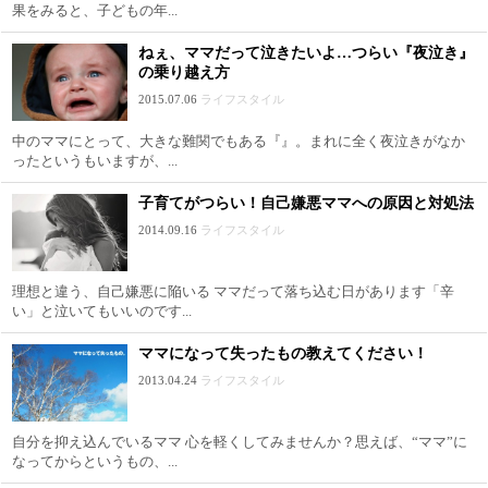
果をみると、子どもの年...
ねぇ、ママだって泣きたいよ…つらい『夜泣き』
の乗り越え方
2015.07.06
ライフスタイル
中のママにとって、大きな難関でもある『』。まれに全く夜泣きがなか
ったというもいますが、...
子育てがつらい！自己嫌悪ママへの原因と対処法
2014.09.16
ライフスタイル
理想と違う、自己嫌悪に陥いる ママだって落ち込む日があります「辛
い」と泣いてもいいのです...
ママになって失ったもの教えてください！
2013.04.24
ライフスタイル
自分を抑え込んでいるママ 心を軽くしてみませんか？思えば、“ママ”に
なってからというもの、...