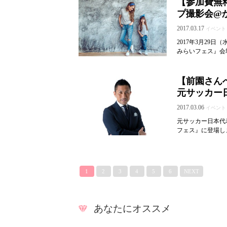
【参加費無料
プ撮影会@
2017.03.17
イベント
2017年3月29
みらいフェス』会場
【前園さん
元サッカー
2017.03.06
イベント
元サッカー日本代
フェス』に登場しま
1
2
3
4
5
6
NEXT
あなたにオススメ