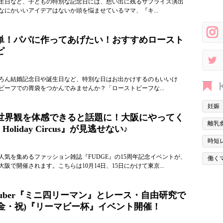
生日など、子どもの特別な記念日には、想い出に残るサプライズ演出
なにかいいアイデアはないか頭を悩ませているママ、『キ...
単！パパに作ってあげたい！おすすめロースト
ピ
ろん結婚記念日や誕生日など、特別な日はお出かけするのもいいけ
ビーフでの胃袋をつかんでみませんか？「ローストビーフな...
妊娠
世界観を体感できると話題に！大阪にやってく
離乳
Holiday Circus』が見逃せない♪
時短
人気を集めるファッション雑誌『FUDGE』の15周年記念イベントが、
働く
に大阪で開催されます。こちらは10月14日、15日にかけて東京...
Tuber『ミニ四リーマン』とレース・自由研究で
1(金・祝)『リーマビー杯』イベント開催！