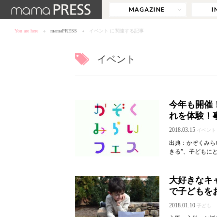
You are here
mamaPRESS
イベント に関連する記事
イベント
今年も開催
れを体験！
2018.03.15
イベント
出典：かぞくみらい
きる”、子どもに
大好きなキ
で子どもを
2018.01.10
子ども