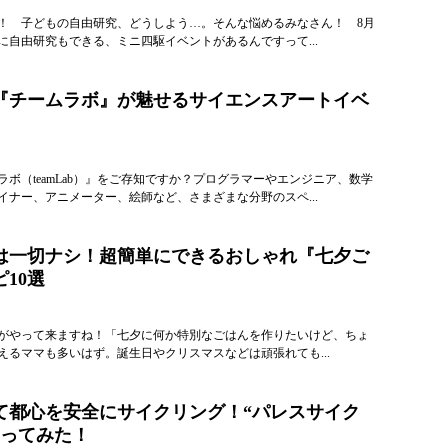
！ 子どもの自由研究、どうしよう…。そんな悩めるみなさん！ 8月
に自由研究もできる、ミニ四駆イベントがあるんですって...
『チームラボ』が魅せるサイエンスアートイベ
ボ（teamLab）』をご存知ですか？プログラマーやエンジニア、数学
イナー、アニメーター、絵師など、さまざまな分野のスペ...
は一切ナシ！超簡単にできるおしゃれ『七夕ご
10選
がやって来ますね！「七夕に何か特別なごはんを作りたいけど、ちょ
えるママも多いはず。誕生日やクリスマスなどは頑張れても...
て都心を安全にサイクリング！“パレスサイク
やってみた！