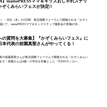
】mamaPRESSママ＆キッズおしゃれスナッ
かぞくみらいフェスが決定!!
日（水）・30日（木）の2日間、東京国際フォーラムで開催される『かぞく
にて、mamaPRESSママ＆キッズスナップ撮影会の実施が決...
への質問を大募集】『かぞくみらいフェス』に
日本代表の前園真聖さんがやってくる！
表の前園真聖さんが東京国際フォーラムで開催される『かぞくみらい
す！前園さんは4歳～小学生を対象とした『ZONOサッカー...