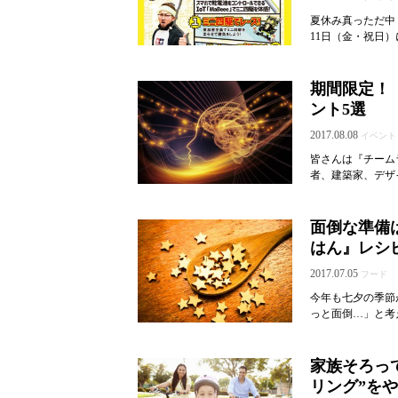
夏休み真っただ中
11日（金・祝日）
期間限定！
ント5選
2017.08.08
イベント
皆さんは『チームラ
者、建築家、デザ
面倒な準備
はん』レシピ
2017.07.05
フード
今年も七夕の季節
っと面倒…」と考
家族そろっ
リング”を