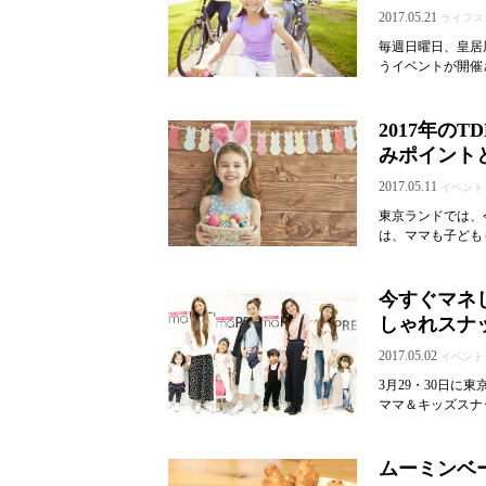
2017.05.21
ライフス
毎週日曜日、皇居
うイベントが開催
2017年の
みポイント
2017.05.11
イベント
東京ランドでは、
は、ママも子ども
今すぐマネし
しゃれスナ
2017.05.02
イベント
3月29・30日に
ママ＆キッズスナッ
ムーミンベー