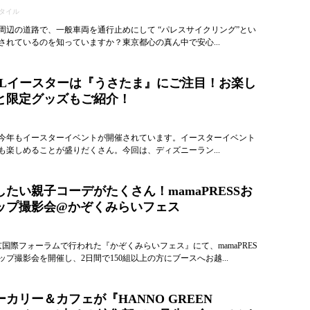
タイル
周辺の道路で、一般車両を通行止めにして “パレスサイクリング”とい
されているのを知っていますか？東京都心の真ん中で安心...
TDLイースターは『うさたま』にご注目！お楽し
と限定グッズもご紹介！
今年もイースターイベントが開催されています。イースターイベント
も楽しめることが盛りだくさん。今回は、ディズニーラン...
たい親子コーデがたくさん！mamaPRESSお
ップ撮影会@かぞくみらいフェス
東京国際フォーラムで行われた『かぞくみらいフェス』にて、mamaPRES
プ撮影会を開催し、2日間で150組以上の方にブースへお越...
カリー＆カフェが『HANNO GREEN