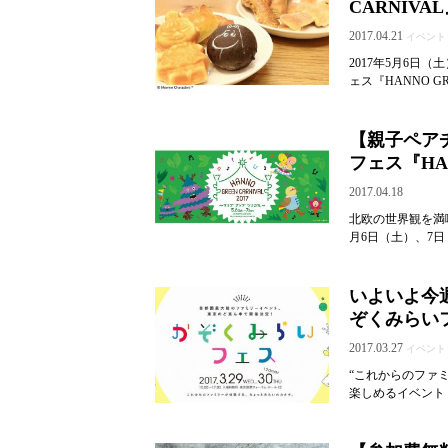
CARNIV
2017.04.21
イベント
2017年5月6日
ェス『HANNO G
【親子ペア
フェス『HAN
2017.04.18
北欧の世界観を満喫で
月6日（土）、7日
いよいよ今
ぞくみらい
2017.03.27
イベント
“これからのファ
楽しめるイベント『