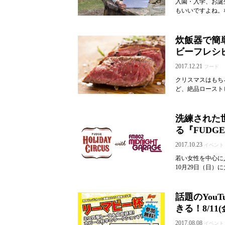
入園・入学、お誕
もいいですよね。
炊飯器で簡
ビーフレシ
2017.12.21
フード
クリスマスはもち
ど、絶品ロースト
洗練された
る『FUDGE 
2017.10.23
イベント
若い女性を中心に
10月29日（日）
話題のYou
きる！8/1
2017.08.08
イベント