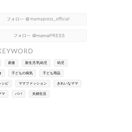
産後
新生児/乳幼児
幼児
食
子どもの病気
子ども用品
レシピ
ママファッション
きれいなママ
ママ
パパ
夫婦生活