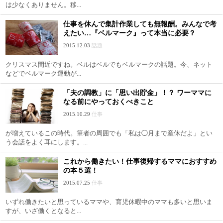
は少なくありません。移...
仕事を休んで集計作業しても無報酬。みんなで考
えたい…『ベルマーク』って本当に必要？
2015.12.03
話題
クリスマス間近ですね。ベルはベルでもベルマークの話題。今、ネット
などでベルマーク運動が...
「夫の調教」に「思い出貯金」！？ ワーママに
なる前にやっておくべきこと
2015.10.29
仕事
が増えているこの時代。筆者の周囲でも「私は◯月まで産休だよ」とい
う会話をよく耳にします。...
これから働きたい！仕事復帰するママにおすすめ
の本５選！
2015.07.25
仕事
いずれ働きたいと思っているママや、育児休暇中のママも多いと思いま
すが、いざ働くとなると...