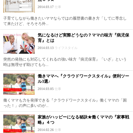
2014.03.17
仕事
子育てしながら働きたいママならではの履歴書の書き方「してに専念し
て来たけど、そろそろ外...
気になるけど実際どうなの？ママの味方『病児保
育』とは
2014.03.13
ライフスタイル
突然の発熱にも対応してくれるの強い味方『病児保育』「いざ」という
時は無理せず助けてもら...
働きママへ『クラウドワークスタイル』便利ツー
ル3選♪
2014.03.05
仕事
働くママも力を発揮できる『クラウドワークスタイル』働くママの「困
った！」の声に多いのが...
家族がハッピーになる秘訣★働くママの『家事戦
略』４つ
2014.02.26
仕事