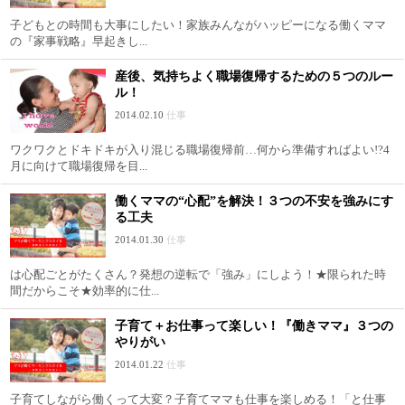
子どもとの時間も大事にしたい！家族みんながハッピーになる働くママ
の『家事戦略』早起きし...
産後、気持ちよく職場復帰するための５つのルー
ル！
2014.02.10
仕事
ワクワクとドキドキが入り混じる職場復帰前…何から準備すればよい!?4
月に向けて職場復帰を目...
働くママの“心配”を解決！３つの不安を強みにす
る工夫
2014.01.30
仕事
は心配ごとがたくさん？発想の逆転で「強み」にしよう！★限られた時
間だからこそ★効率的に仕...
子育て＋お仕事って楽しい！『働きママ』３つの
やりがい
2014.01.22
仕事
子育てしながら働くって大変？子育てママも仕事を楽しめる！「と仕事