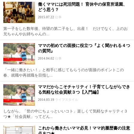
働くママには死活問題！ 育休中の保育所退園、
どう思う？
2015.07.22
仕事
第一子をした数年後、待望の第二子をし、出産！ だけでなく、上のお
兄ちゃんやお姉ちゃんの...
ママの初めての面接に役立つ『よく聞かれる４つ
の質問』
2014.04.02
仕事
「一緒に働きたい！」と相手に感じてもらうのが面接のポイントこの
春、就職や再就職を目指し...
ママだからこそチャリティ！子育てしながらでき
る気軽な社会貢献３つ【入門編】
2014.03.19
ライフスタイル
しながら、「世の中にちょっといいコト」楽しくて気軽なチャリティ３
つ★「社会貢献」ってどん...
これから働きたいママ必見！ママ的履歴書の注意
点８つ★