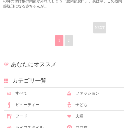
の脚の付け根の関節が外れてしまう『股関節脱臼』。実は今、この股関
節脱臼になる赤ちゃんが...
NEXT
1
2
あなたにオススメ
カテゴリ一覧
すべて
ファッション
ビューティー
子ども
フード
夫婦
ライフスタイル
ママ友