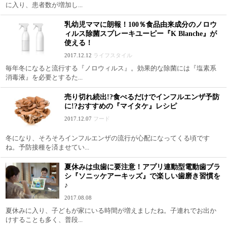
に入り、患者数が増加し...
乳幼児ママに朗報！100％食品由来成分のノロウ
ィルス除菌スプレーキユーピー『K Blanche』が
使える！
2017.12.12
ライフスタイル
毎年冬になると流行する『ノロウィルス』。効果的な除菌には『塩素系
消毒液』を必要とするた...
売り切れ続出!?食べるだけでインフルエンザ予防
に!?おすすめの『マイタケ』レシピ
2017.12.07
フード
冬になり、そろそろインフルエンザの流行が心配になってくる頃です
ね。予防接種を済ませてい...
夏休みは虫歯に要注意！アプリ連動型電動歯ブラ
シ『ソニッケアーキッズ』で楽しい歯磨き習慣を
♪
2017.08.08
夏休みに入り、子どもが家にいる時間が増えましたね。子連れでお出か
けすることも多く、普段...