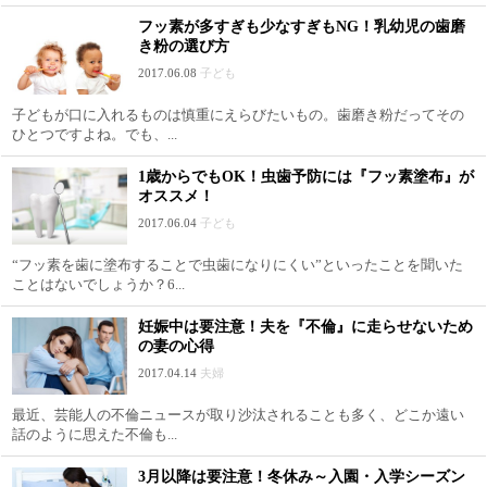
フッ素が多すぎも少なすぎもNG！乳幼児の歯磨
き粉の選び方
2017.06.08
子ども
子どもが口に入れるものは慎重にえらびたいもの。歯磨き粉だってその
ひとつですよね。でも、...
1歳からでもOK！虫歯予防には『フッ素塗布』が
オススメ！
2017.06.04
子ども
“フッ素を歯に塗布することで虫歯になりにくい”といったことを聞いた
ことはないでしょうか？6...
妊娠中は要注意！夫を『不倫』に走らせないため
の妻の心得
2017.04.14
夫婦
最近、芸能人の不倫ニュースが取り沙汰されることも多く、どこか遠い
話のように思えた不倫も...
3月以降は要注意！冬休み～入園・入学シーズン