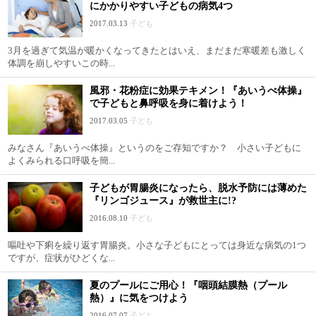
にかかりやすい子どもの病気4つ
2017.03.13
子ども
3月を過ぎて気温が暖かくなってきたとはいえ、まだまだ寒暖差も激しく
体調を崩しやすいこの時...
風邪・花粉症に効果テキメン！『あいうべ体操』
で子どもと鼻呼吸を身に着けよう！
2017.03.05
子ども
みなさん『あいうべ体操』というのをご存知ですか？ 小さい子どもに
よくみられる口呼吸を簡...
子どもが胃腸炎になったら、脱水予防には薄めた
『リンゴジュース』が救世主に!?
2016.08.10
子ども
嘔吐や下痢を繰り返す胃腸炎。小さな子どもにとっては身近な病気の1つ
ですが、症状がひどくな...
夏のプールにご用心！『咽頭結膜熱（プール
熱）』に気をつけよう
2016.07.07
子ども