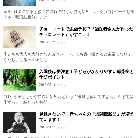
毎年6月頃になると徐々に流行の兆しが見え始め、7～8月にはピークを迎
える『咽頭結膜熱』。ア...
チョコレートで虫歯予防!?『歯医者さんが作った
チョコレート』がすごい!!
2016.05.21
子ども
子どもも大人も大好きなチョコレート。でも食べ過ぎると虫歯になりそ
うだし、なるべく子ども...
入園後は要注意！子どもがかかりやすい感染症と
予防ポイント
2016.05.16
子ども
4月から子どもがやに通い始めたというご家庭も多いですよね。今まで親
子ずっと一緒だった時間...
見逃さないで！赤ちゃんの『股関節脱臼』が増え
ています！
2016.04.15
子ども