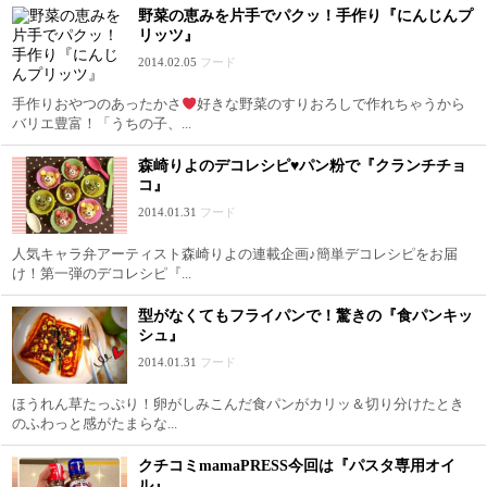
野菜の恵みを片手でパクッ！手作り『にんじんプ
リッツ』
2014.02.05
フード
手作りおやつのあったかさ
好きな野菜のすりおろしで作れちゃうから
バリエ豊富！「うちの子、...
森崎りよのデコレシピ♥パン粉で『クランチチョ
コ』
2014.01.31
フード
人気キャラ弁アーティスト森崎りよの連載企画♪簡単デコレシピをお届
け！第一弾のデコレシピ『...
型がなくてもフライパンで！驚きの『食パンキッ
シュ』
2014.01.31
フード
ほうれん草たっぷり！卵がしみこんだ食パンがカリッ＆切り分けたとき
のふわっと感がたまらな...
クチコミmamaPRESS今回は『パスタ専用オイ
ル』