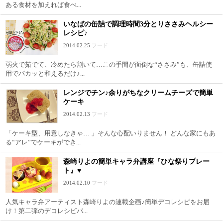
ある食材を加えれば食べ...
いなばの缶詰で調理時間3分とりささみヘルシー
レシピ♪
2014.02.25
フード
弱火で茹でて、冷めたら割いて…この手間が面倒な“ささみ”も、缶詰使
用でパカッと和えるだけ♪...
レンジでチン♪余りがちなクリームチーズで簡単
ケーキ
2014.02.13
フード
「ケーキ型、用意しなきゃ… 」そんな心配いりません！ どんな家にもあ
る“アレ”でケーキができ...
森崎りよの簡単キャラ弁講座『ひな祭りプレー
ト』♥
2014.02.10
フード
人気キャラ弁アーティスト森崎りよの連載企画♪簡単デコレシピをお届
け！第二弾のデコレシピパ...