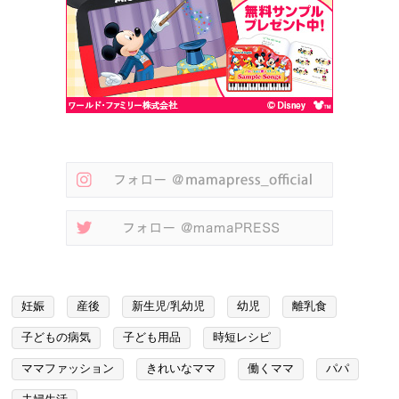
妊娠
産後
新生児/乳幼児
幼児
離乳食
子どもの病気
子ども用品
時短レシピ
ママファッション
きれいなママ
働くママ
パパ