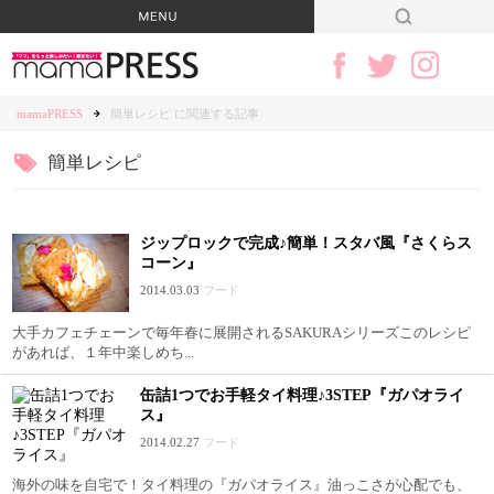
mamaPRESS
簡単レシピ に関連する記事
簡単レシピ
ジップロックで完成♪簡単！スタバ風『さくらス
コーン』
2014.03.03
フード
大手カフェチェーンで毎年春に展開されるSAKURAシリーズこのレシピ
があれば、１年中楽しめち...
缶詰1つでお手軽タイ料理♪3STEP『ガパオライ
ス』
2014.02.27
フード
海外の味を自宅で！タイ料理の『ガパオライス』油っこさが心配でも、