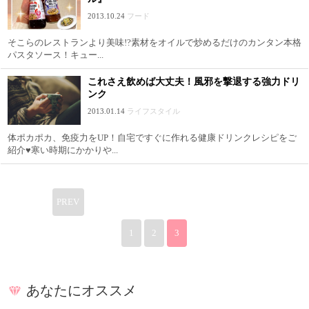
2013.10.24
フード
そこらのレストランより美味!?素材をオイルで炒めるだけのカンタン本格
パスタソース！キュー...
これさえ飲めば大丈夫！風邪を撃退する強力ドリ
ンク
2013.01.14
ライフスタイル
体ポカポカ、免疫力をUP！自宅ですぐに作れる健康ドリンクレシピをご
紹介♥寒い時期にかかりや...
PREV
1
2
3
あなたにオススメ