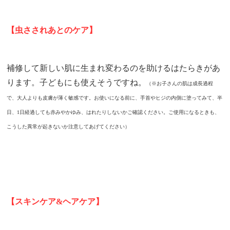
【虫さされあとのケア】
補修して新しい肌に生まれ変わるのを助けるはたらきがあ
ります。
子どもにも使えそうですね。
（※お子さんの肌は成長過程
で、大人よりも皮膚が薄く敏感です。お使いになる前に、手首やヒジの内側に塗ってみて、半
日、1日経過しても赤みやかゆみ、はれたりしないかご確認ください。ご使用になるときも、
こうした異常が起きないか注意してあげてください）
【スキンケア&ヘアケア】