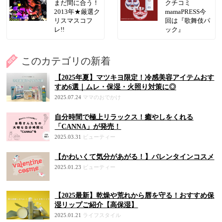
まだ間に合う！
クチコミ
2013年★厳選ク
mamaPRESS今
リスマスコフ
回は『歌舞伎パ
レ!!
ック』
このカテゴリの新着
【2025年夏】マツキヨ限定！冷感美容アイテムおす
すめ6選｜ムレ・保湿・火照り対策に◎
2025.07.24
ママのおでかけ
自分時間で極上リラックス！癒やしをくれる
「CANNA」が発売！
2025.03.31
ビューティー
【かわいくて気分があがる！】バレンタインコスメ
2025.01.23
ビューティー
【2025最新】乾燥や荒れから唇を守る！おすすめ保
湿リップご紹介【高保湿】
2025.01.21
ライフスタイル