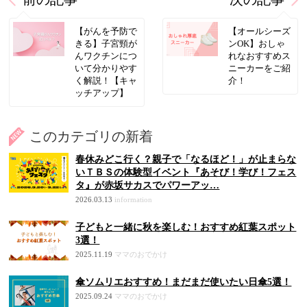
【がんを予防で
【オールシーズ
きる】子宮頸が
ンOK】おしゃ
んワクチンにつ
れなおすすめス
いて分かりやす
ニーカーをご紹
く解説！【キャ
介！
ッチアップ】
このカテゴリの新着
春休みどこ行く？親子で「なるほど！」が止まらな
いＴＢＳの体験型イベント『あそび！学び！フェス
タ』が赤坂サカスでパワーアッ…
2026.03.13
information
子どもと一緒に秋を楽しむ！おすすめ紅葉スポット
3選！
2025.11.19
ママのおでかけ
傘ソムリエおすすめ！まだまだ使いたい日傘5選！
2025.09.24
ママのおでかけ