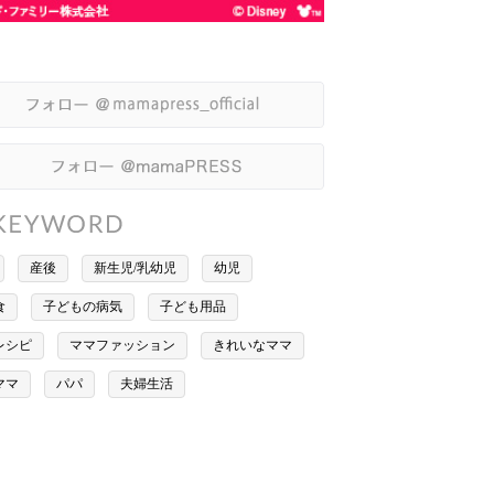
産後
新生児/乳幼児
幼児
食
子どもの病気
子ども用品
レシピ
ママファッション
きれいなママ
ママ
パパ
夫婦生活