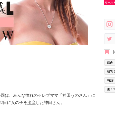
妊娠
離乳
時短
働く
今回は、みんな憧れのセレブママ「神田うのさん」に
22日に女の子を
出産
した神田さん。