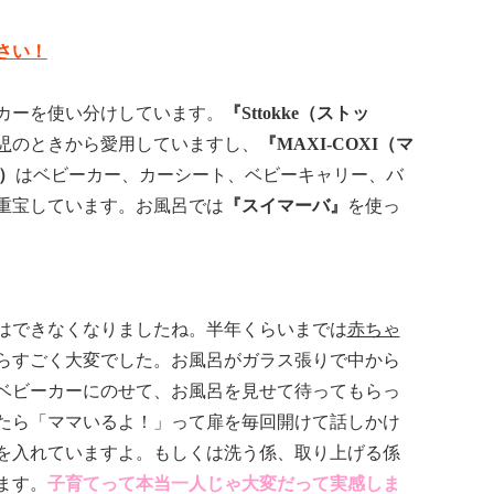
さい！
カーを使い分けしています。
『Sttokke（ストッ
児
のときから愛用していますし、
『MAXI-COXI（マ
）
はベビーカー、カーシート、ベビーキャリー、バ
重宝しています。お風呂では
『スイマーバ』
を使っ
はできなくなりましたね。半年くらいまでは
赤ちゃ
らすごく大変でした。お風呂がガラス張りで中から
ベビーカーにのせて、お風呂を見せて待ってもらっ
たら「ママいるよ！」って扉を毎回開けて話しかけ
を入れていますよ。もしくは洗う係、取り上げる係
ます。
子育てって本当一人じゃ大変だって実感しま