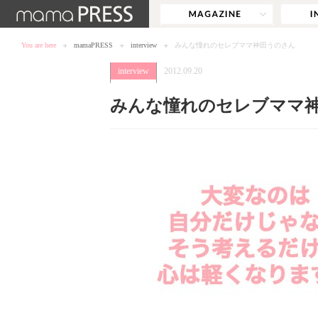
You are here
mamaPRESS
interview
みんな憧れのセレブママ神田うのさん
interview
2012.09.20
みんな憧れのセレブママ