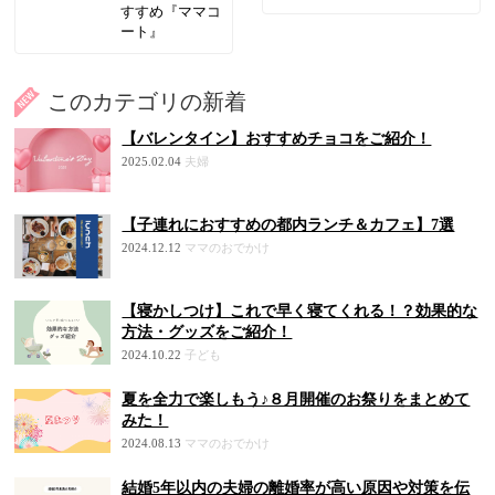
すすめ『ママコ
ート』
このカテゴリの新着
【バレンタイン】おすすめチョコをご紹介！
2025.02.04
夫婦
【子連れにおすすめの都内ランチ＆カフェ】7選
2024.12.12
ママのおでかけ
【寝かしつけ】これで早く寝てくれる！？効果的な
方法・グッズをご紹介！
2024.10.22
子ども
夏を全力で楽しもう♪８月開催のお祭りをまとめて
みた！
2024.08.13
ママのおでかけ
結婚5年以内の夫婦の離婚率が高い原因や対策を伝