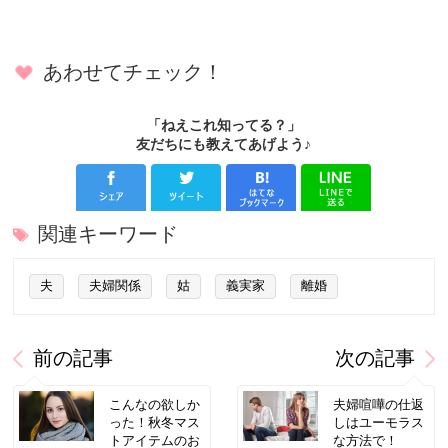
あわせてチェック！
「ねえこれ知ってる？」
友だちにも教えてあげよう♪
関連キーワード
夫
夫婦関係
姑
義実家
離婚
前の記事
次の記事
こんなの欲しか
夫婦喧嘩の仕返
った！秋冬マス
しはユーモラス
トアイテムのお
な方法で！