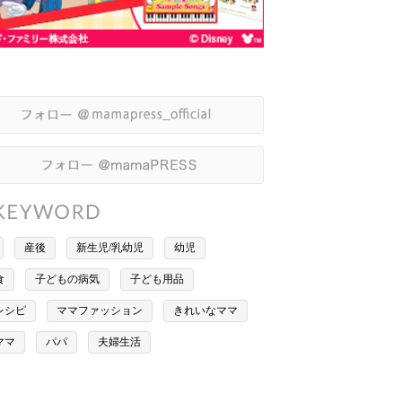
産後
新生児/乳幼児
幼児
食
子どもの病気
子ども用品
レシピ
ママファッション
きれいなママ
ママ
パパ
夫婦生活