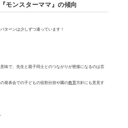
『モンスターママ』の傾向
向パターンは少しずつ違っています！
う意味で、先生と親子同士とのつながりが密接になるのは言
もの発表会での子どもの役割分担や園の
教育
方針にも意見す
合