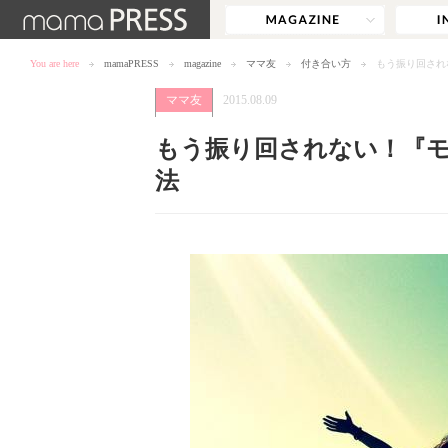
You are here
mamaPRESS
magazine
ママ友
付き合い方
もう振り回され
ママ友
2015.08.09
もう振り回されない！『
法