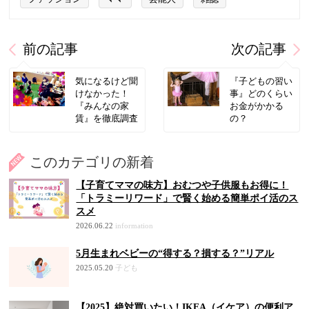
前の記事
次の記事
気になるけど聞
『子どもの習い
けなかった！
事』どのくらい
『みんなの家
お金がかかる
賃』を徹底調査
の？
このカテゴリの新着
【子育てママの味方】おむつや子供服もお得に！
「トラミーリワード」で賢く始める簡単ポイ活のス
スメ
2026.06.22
information
5月生まれベビーの“得する？損する？”リアル
2025.05.20
子ども
【2025】絶対買いたい！IKEA（イケア）の便利ア