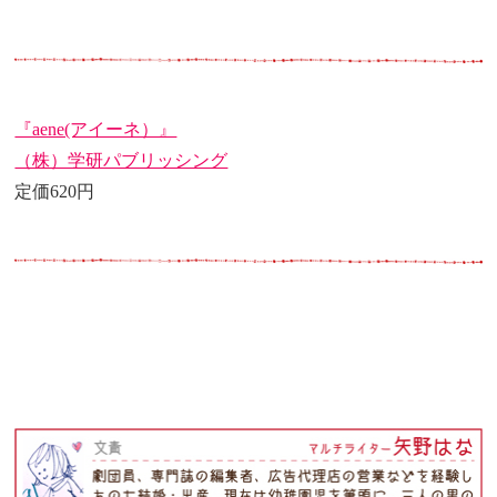
『aene(アイーネ）』
（株）学研パブリッシング
定価620円