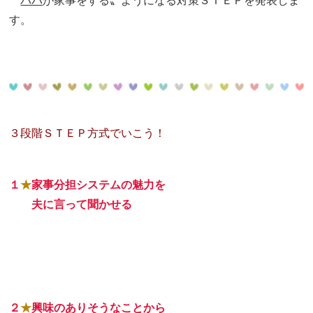
〝
パパ
が家事をする〟ようになる対策ＳＴＥＰを発表しま
す。
３段階ＳＴＥＰ方式でいこう！
１
★
家事分担システムの魅力を
１★
夫に
言って聞かせる
２
★
興味のありそうなことから