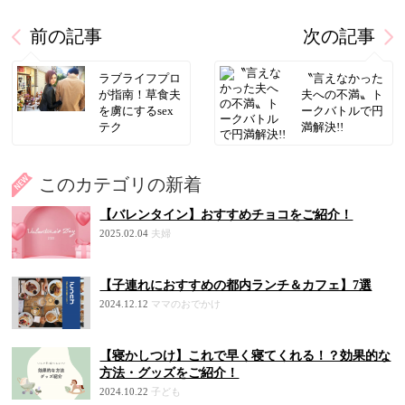
前の記事
次の記事
ラブライフプロ
〝言えなかった
が指南！草食夫
夫への不満〟ト
を虜にするsex
ークバトルで円
テク
満解決!!
このカテゴリの新着
【バレンタイン】おすすめチョコをご紹介！
2025.02.04
夫婦
【子連れにおすすめの都内ランチ＆カフェ】7選
2024.12.12
ママのおでかけ
【寝かしつけ】これで早く寝てくれる！？効果的な
方法・グッズをご紹介！
2024.10.22
子ども