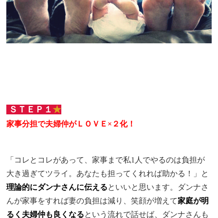
ＳＴＥＰ１
★
家事分担で夫婦仲がＬＯＶＥ×２化！
「コレとコレがあって、家事まで私1人でやるのは負担が
大き過ぎてツライ。あなたも担ってくれれば助かる！」と
理論的
にダンナさんに伝える
といいと思います。ダンナさ
んが家事をすれば妻の負担は減り、笑顔が増えて
家庭が明
るく夫婦仲も良くなる
という流れで話せば、ダンナさんも