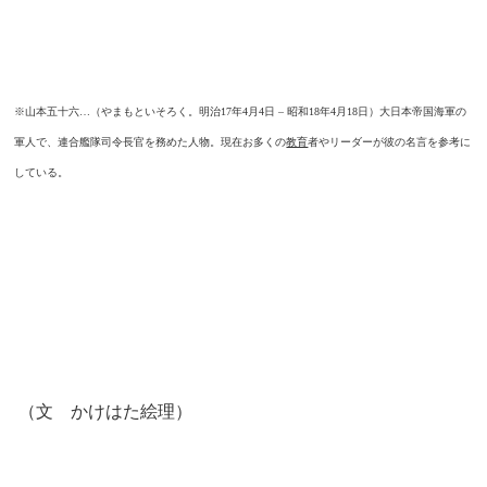
※山本五十六…（やまもといそろく。明治17年4月4日 – 昭和18年4月18日）大日本帝国海軍の
軍人で、連合艦隊司令長官を務めた人物。現在お多くの
教育
者やリーダーが彼の名言を参考に
している。
（文 かけはた絵理）