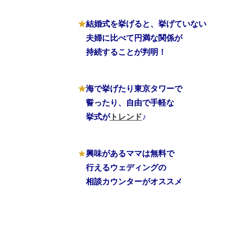
★
結婚式を挙げると、挙げていない
★
夫婦に比べて円満な関係が
★
持続することが判明！
★
海で挙げたり東京タワーで
★
誓ったり、自由で手軽な
★
挙式が
トレンド
♪
★
興味があるママは無料で
★
行えるウェディングの
★
相談カウンターがオススメ