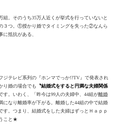
万組。そのうち35万人近くが挙式を行っていないと
の３つ。
①
授かり婚でタイミングを失った②なんら
事に抵抗がある、
ジテレビ系列の『ホンマでっか!?TV』で発表され
かり婚の場合でも
〝結婚式をすると円満な夫婦関係
です。いわく、
「昨今は99人の夫婦中、44組が
離婚
満になり離婚率が下がる。離婚した44組の中で結婚
です。
つまり、結婚式をした夫婦はずっとＨａｐｐ
うこと★