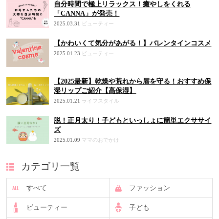
自分時間で極上リラックス！癒やしをくれる
「CANNA」が発売！
2025.03.31
ビューティー
【かわいくて気分があがる！】バレンタインコスメ
2025.01.23
ビューティー
【2025最新】乾燥や荒れから唇を守る！おすすめ保
湿リップご紹介【高保湿】
2025.01.21
ライフスタイル
脱！正月太り！子どもといっしょに簡単エクササイ
ズ
2025.01.09
ママのおでかけ
カテゴリ一覧
すべて
ファッション
ビューティー
子ども