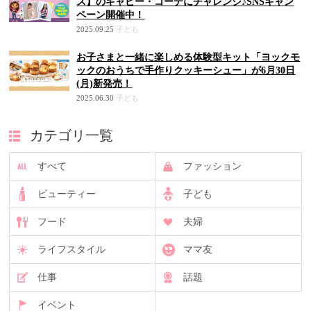
ス】のギャビー・コーデにチャレンジ♪SNSキャン
ペーン開催中！
2025.09.25
子ども
お子さまと一緒に楽しめる体験型キット「ヨックモ
ックのおうちで手作りクッキーシュー」が6月30日
(月)新発売！
2025.06.30
子ども
カテゴリ一覧
すべて
ファッション
ビューティー
子ども
フード
夫婦
ライフスタイル
ママ友
仕事
話題
イベント