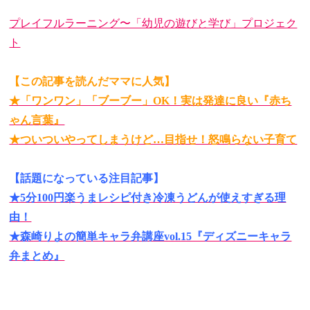
プレイフルラーニング〜「幼児の遊びと学び」プロジェク
ト
【この記事を読んだママに人気】
★「ワンワン」「ブーブー」OK！実は発達に良い『赤ち
ゃん言葉』
★ついついやってしまうけど…目指せ！怒鳴らない子育て
【話題になっている注目記事】
★5分100円楽うまレシピ付き冷凍うどんが使えすぎる理
由！
★森崎りよの簡単キャラ弁講座vol.15『ディズニーキャラ
弁まとめ』