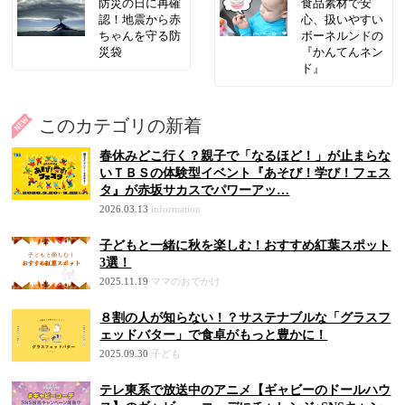
防災の日に再確
食品素材で安
認！地震から赤
心、扱いやすい
ちゃんを守る防
ボーネルンドの
災袋
『かんてんネン
ド』
このカテゴリの新着
春休みどこ行く？親子で「なるほど！」が止まらな
いＴＢＳの体験型イベント『あそび！学び！フェス
タ』が赤坂サカスでパワーアッ…
2026.03.13
information
子どもと一緒に秋を楽しむ！おすすめ紅葉スポット
3選！
2025.11.19
ママのおでかけ
８割の人が知らない！？サステナブルな「グラスフ
ェッドバター」で食卓がもっと豊かに！
2025.09.30
子ども
テレ東系で放送中のアニメ【ギャビーのドールハウ