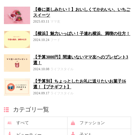
【春に楽しみたい！】おいしくてかわいい、いちご
スイーツ
2025.03.11
ママ友
【横浜】魅力いっぱい！子連れ横浜、満喫の仕方！
2024.10.24
フード
【予算3000円】間違いないママ友へのプレゼント3
選！
2024.10.08
ライフスタイル
【予算別】ちょっとしたお礼に送りたいお菓子16
選！【プチギフト】
2024.09.17
ライフスタイル
カテゴリ一覧
すべて
ファッション
ビューティー
子ども