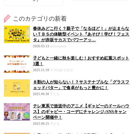
このカテゴリの新着
春休みどこ行く？親子で「なるほど！」が止まらな
いＴＢＳの体験型イベント『あそび！学び！フェス
タ』が赤坂サカスでパワーアッ…
2026.03.13
information
子どもと一緒に秋を楽しむ！おすすめ紅葉スポット
3選！
2025.11.19
ママのおでかけ
８割の人が知らない！？サステナブルな「グラスフ
ェッドバター」で食卓がもっと豊かに！
2025.09.30
子ども
テレ東系で放送中のアニメ【ギャビーのドールハウ
ス】のギャビー・コーデにチャレンジ♪SNSキャン
ペーン開催中！
2025.09.25
子ども