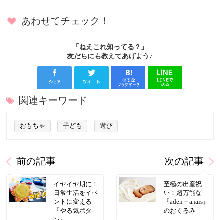
あわせてチェック！
「ねえこれ知ってる？」
友だちにも教えてあげよう♪
関連キーワード
おもちゃ
子ども
遊び
前の記事
次の記事
イヤイヤ期に！
至極の出産祝
日常生活をイベ
い！超万能な
ントに変える
『aden＋anais』
『やる気ボタ
のおくるみ
ン』