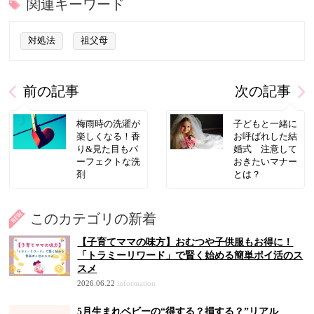
関連キーワード
対処法
祖父母
前の記事
次の記事
梅雨時の洗濯が
子どもと一緒に
楽しくなる！香
お呼ばれした結
り&見た目もパ
婚式 注意して
ーフェクトな洗
おきたいマナー
剤
とは？
このカテゴリの新着
【子育てママの味方】おむつや子供服もお得に！
「トラミーリワード」で賢く始める簡単ポイ活のス
スメ
2026.06.22
information
5月生まれベビーの“得する？損する？”リアル