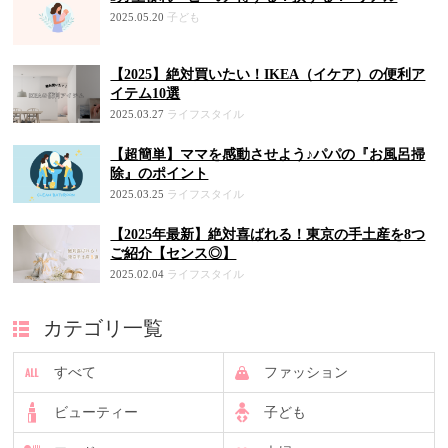
2025.05.20
子ども
【2025】絶対買いたい！IKEA（イケア）の便利ア
イテム10選
2025.03.27
ライフスタイル
【超簡単】ママを感動させよう♪パパの『お風呂掃
除』のポイント
2025.03.25
ライフスタイル
【2025年最新】絶対喜ばれる！東京の手土産を8つ
ご紹介【センス◎】
2025.02.04
ライフスタイル
カテゴリ一覧
すべて
ファッション
ビューティー
子ども