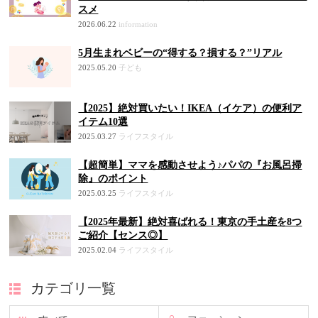
スメ
2026.06.22
information
5月生まれベビーの“得する？損する？”リアル
2025.05.20
子ども
【2025】絶対買いたい！IKEA（イケア）の便利ア
イテム10選
2025.03.27
ライフスタイル
【超簡単】ママを感動させよう♪パパの『お風呂掃
除』のポイント
2025.03.25
ライフスタイル
【2025年最新】絶対喜ばれる！東京の手土産を8つ
ご紹介【センス◎】
2025.02.04
ライフスタイル
カテゴリ一覧