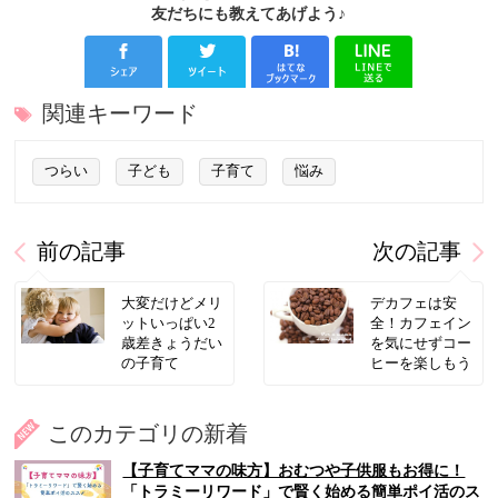
友だちにも教えてあげよう♪
関連キーワード
つらい
子ども
子育て
悩み
前の記事
次の記事
大変だけどメリ
デカフェは安
ットいっぱい2
全！カフェイン
歳差きょうだい
を気にせずコー
の子育て
ヒーを楽しもう
このカテゴリの新着
【子育てママの味方】おむつや子供服もお得に！
「トラミーリワード」で賢く始める簡単ポイ活のス