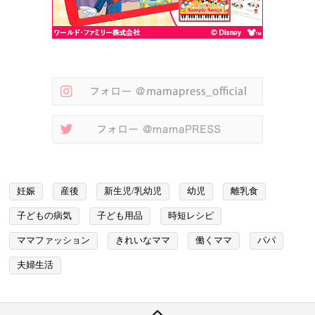
妊娠
産後
新生児/乳幼児
幼児
離乳食
子どもの病気
子ども用品
時短レシピ
ママファッション
きれいなママ
働くママ
パパ
夫婦生活