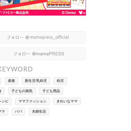
産後
新生児/乳幼児
幼児
食
子どもの病気
子ども用品
レシピ
ママファッション
きれいなママ
ママ
パパ
夫婦生活