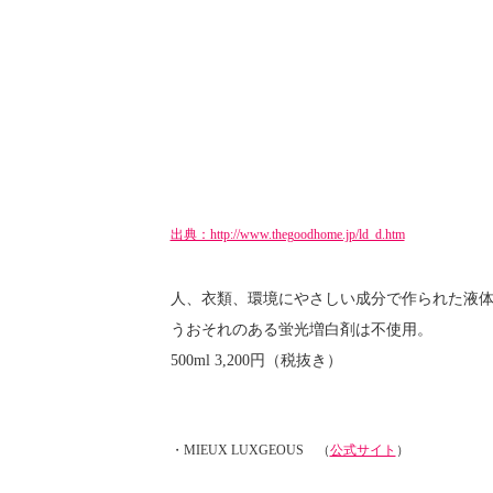
出典：http://www.thegoodhome.jp/ld_d.htm
人、衣類、環境にやさしい成分で作られた液
うおそれのある蛍光増白剤は不使用。
500ml 3,200円（税抜き）
・MIEUX LUXGEOUS （
公式サイト
）