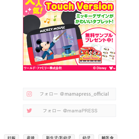
妊娠
産後
新生児/乳幼児
幼児
離乳食