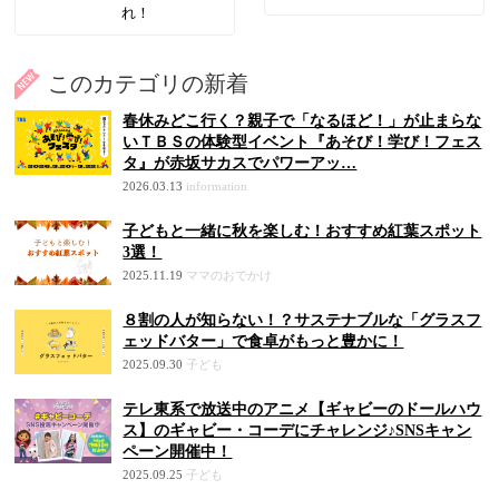
れ！
このカテゴリの新着
春休みどこ行く？親子で「なるほど！」が止まらな
いＴＢＳの体験型イベント『あそび！学び！フェス
タ』が赤坂サカスでパワーアッ…
2026.03.13
information
子どもと一緒に秋を楽しむ！おすすめ紅葉スポット
3選！
2025.11.19
ママのおでかけ
８割の人が知らない！？サステナブルな「グラスフ
ェッドバター」で食卓がもっと豊かに！
2025.09.30
子ども
テレ東系で放送中のアニメ【ギャビーのドールハウ
ス】のギャビー・コーデにチャレンジ♪SNSキャン
ペーン開催中！
2025.09.25
子ども