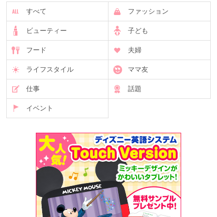
すべて
ファッション
ビューティー
子ども
フード
夫婦
ライフスタイル
ママ友
仕事
話題
イベント