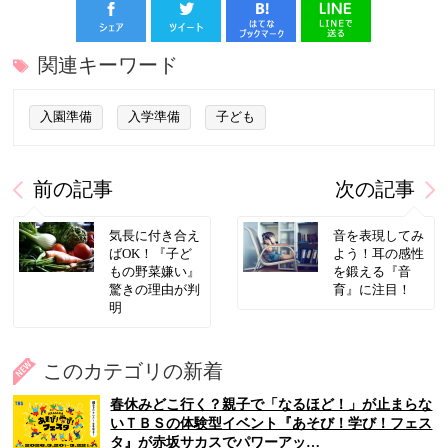
関連キーワード
入園準備
入学準備
子ども
前の記事
次の記事
気長に付き合え
音を表現してみ
ばOK！『子ど
よう！耳の感性
もの野菜嫌い』
を鍛える『音
驚きの理由が判
育』に注目！
明
このカテゴリの新着
春休みどこ行く？親子で「なるほど！」が止まらな
いＴＢＳの体験型イベント『あそび！学び！フェス
タ』が赤坂サカスでパワーアッ…