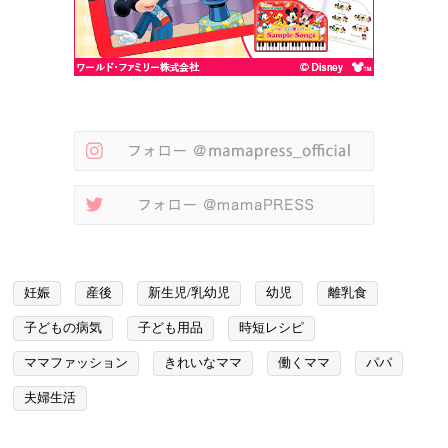
妊娠
産後
新生児/乳幼児
幼児
離乳食
子どもの病気
子ども用品
時短レシピ
ママファッション
きれいなママ
働くママ
パパ
夫婦生活