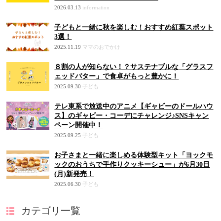
2026.03.13
information
子どもと一緒に秋を楽しむ！おすすめ紅葉スポット
3選！
2025.11.19
ママのおでかけ
８割の人が知らない！？サステナブルな「グラスフ
ェッドバター」で食卓がもっと豊かに！
2025.09.30
子ども
テレ東系で放送中のアニメ【ギャビーのドールハウ
ス】のギャビー・コーデにチャレンジ♪SNSキャン
ペーン開催中！
2025.09.25
子ども
お子さまと一緒に楽しめる体験型キット「ヨックモ
ックのおうちで手作りクッキーシュー」が6月30日
(月)新発売！
2025.06.30
子ども
カテゴリ一覧