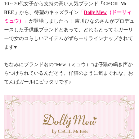
10～20代女子から支持の高い人気ブランド
「CECIL Mc
BEE」
から、待望のキッズライン
「
Dolly Mew
（ドーリィ
ミュウ）
」
が登場しましたっ！ 吉川ひなのさんがプロデュ
ースした子供服ブランドとあって、どれもとってもガーリ
ーで女のコらしいアイテムがずらーりラインナップされて
ます♥
ちなみにブランド名の“Mew（ミュウ）”は仔猫の鳴き声か
らつけられているんだそう。仔猫のように気まぐれな、お
てんばガールにピッタリです♪