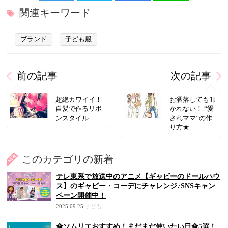
関連キーワード
ブランド
子ども服
前の記事
次の記事
超絶カワイイ！
お洒落しても叩
自髪で作るリボ
かれない！ “愛
ンスタイル
されママ”の作
り方★
このカテゴリの新着
テレ東系で放送中のアニメ【ギャビーのドールハウ
ス】のギャビー・コーデにチャレンジ♪SNSキャン
ペーン開催中！
2025.09.25
子ども
傘ソムリエおすすめ！まだまだ使いたい日傘5選！