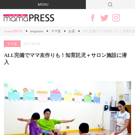
mamaPRESS
magazine
ママ友
お店
ALL完備でママ友作りも！知育託
ママ友
2013.06.28
ALL完備でママ友作りも！知育託児＋サロン施設に潜
入