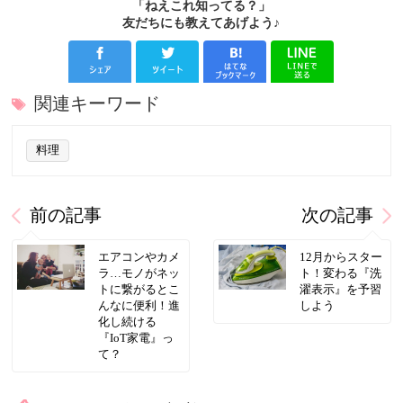
「ねえこれ知ってる？」
友だちにも教えてあげよう♪
関連キーワード
料理
前の記事
次の記事
エアコンやカメ
12月からスター
ラ…モノがネッ
ト！変わる『洗
トに繋がるとこ
濯表示』を予習
んなに便利！進
しよう
化し続ける
『IoT家電』っ
て？