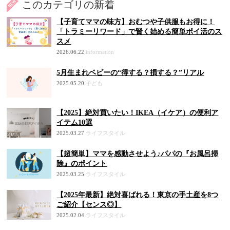
このカテゴリの新着
【子育てママの味方】おむつや子供服もお得に！
「トラミーリワード」で賢く始める簡単ポイ活のス
スメ
2026.06.22
information
5月生まれベビーの“得する？損する？”リアル
2025.05.20
子ども
【2025】絶対買いたい！IKEA（イケア）の便利ア
イテム10選
2025.03.27
ライフスタイル
【超簡単】ママを感動させよう♪パパの『お風呂掃
除』のポイント
2025.03.25
ライフスタイル
【2025年最新】絶対喜ばれる！東京の手土産を8つ
ご紹介【センス◎】
2025.02.04
ライフスタイル