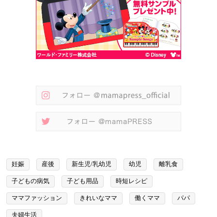
妊娠
産後
新生児/乳幼児
幼児
離乳食
子どもの病気
子ども用品
時短レシピ
ママファッション
きれいなママ
働くママ
パパ
夫婦生活