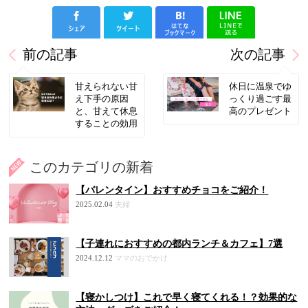
前の記事
次の記事
甘えられない甘
休日に温泉でゆ
え下手の原因
っくり過ごす最
と、甘えて休息
高のプレゼント
することの効用
このカテゴリの新着
【バレンタイン】おすすめチョコをご紹介！
2025.02.04
夫婦
【子連れにおすすめの都内ランチ＆カフェ】7選
2024.12.12
ママのおでかけ
【寝かしつけ】これで早く寝てくれる！？効果的な