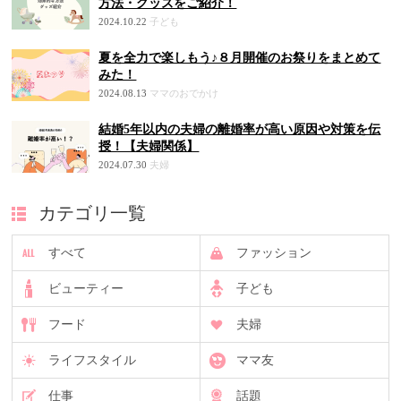
方法・グッズをご紹介！
2024.10.22
子ども
夏を全力で楽しもう♪８月開催のお祭りをまとめて
みた！
2024.08.13
ママのおでかけ
結婚5年以内の夫婦の離婚率が高い原因や対策を伝
授！【夫婦関係】
2024.07.30
夫婦
カテゴリ一覧
すべて
ファッション
ビューティー
子ども
フード
夫婦
ライフスタイル
ママ友
仕事
話題