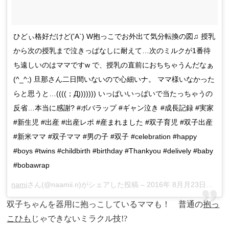
ひどぃ格好だけど('A`) W抱っこでお外出て気分転換の図♫ 授乳
から次の授乳まで泣きっぱなしに耐えて…次のミルクが1番待
ち遠しいのはママですw で、授乳の直前におちちゃうんだなぁ
(^_^;) 旦那さん二日間いないので心細いナ。 ママ様いなかった
らと思うと…((((；Д))))))) いっぱいいっぱいで当たっちゃうの
反省…本当に感謝? #ボバラップ #ギャン泣き #成長記録 #実家
#新生児 #出産 #出産レポ #産まれました #双子育児 #双子出産
#新米ママ #双子ママ #男の子 #双子 #celebration #happy
#boys #twins #childbirth #birthday #Thankyou #delively #baby
#bobawrap
nami
さん(@naamii.n)がシェアした投稿 –
2016年 8月月23日午前6時01分PDT
双子ちゃんを器用に抱っこしているママも！ 普通の
抱っ
こひも
じゃできないミラクル技!?