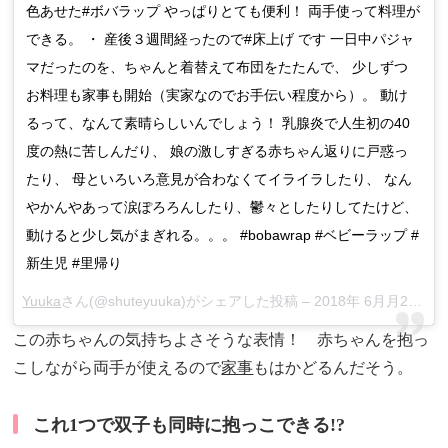
色あせた#ボバラップ やっぱりとても便利！ 両手使って料理が
できる。 ・ 産後３週間経ったので#床上げ です 一日中パジャ
マだったのを、ちゃんと着替えて布団をたたんで、 少しずつ
お料理も家事も開始（実家なのでお手伝い程度から）。 動け
るって、なんて素晴らしいんでしょう！ 乳腺炎で人生初の40
度の熱に苦しんだり、 娘の激しすぎる赤ちゃん返りに戸惑っ
たり、 母といろいろ意見が合わなくてイライラしたり、 なん
やかんやあって涙ぽろろんしたり、鬱々としたりしてたけど、
動けると少し気がまぎれる。。。 #bobawrap #ベビーラップ #
新生児 #里帰り
Yuuka
さん(@shuteyuuka)がシェアした投稿 –
2018年 6月月2日午後6時41分PDT
この赤ちゃんの気持ちよさそうな表情！ 赤ちゃんを抱っ
こしながら両手が使えるので
家事
もはかどるんだそう。
これ1つで双子も同時に抱っこできる!?