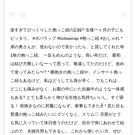
楽すぎてびっくりした抱っこ紐の記録? 生後一ヶ月の子にも
ピッタリ。 #ボバラップ #bobawrap #抱っこ紐 #おしゃれ *
弟の奥さんが、使わないので良かったら、と貸してくれた布
1枚の抱っこ紐。 一反もめんのような、長い布だけ。 最初
は結び方難しいなーって思って、敬遠してたのだけど、改め
て使ってみたら〜? * 横抱きの抱っこ紐や、インサート抱っ
こ紐もあるけど、私はどうしても肩が辛く… でもこれは、
どこにも痛みがなく、お腹の中にいた妊娠中のような一体感
もある? とても柔らかく伸びる生地も気持ちいいし、すぐ寝
る！ 前抱きなのに邪魔にならず、家事もできた✌️ * 見た目も
普通の抱っこ紐みたいにゴツくなく、スリム♡ 旦那がとて
も気に入っていて休日使うのだけど、自分で体にあわせて結
ぶので、夫婦共用もできるし。 これから使いたい方、ぜひ