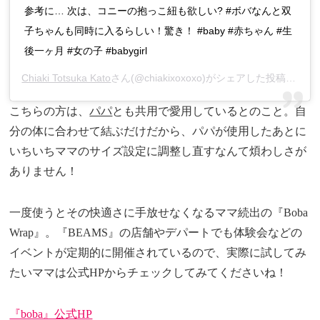
参考に… 次は、コニーの抱っこ紐も欲しい? #ボバなんと双
子ちゃんも同時に入るらしい！驚き！ #baby #赤ちゃん #生
後一ヶ月 #女の子 #babygirl
Chiaki Totsuka Kato
さん(@chiakixoxoxo)がシェアした投稿 –
201
こちらの方は、
パパ
とも共用で愛用しているとのこと。自
分の体に合わせて結ぶだけだから、パパが使用したあとに
いちいちママのサイズ設定に調整し直すなんて煩わしさが
ありません！
一度使うとその快適さに手放せなくなるママ続出の『Boba
Wrap』。『BEAMS』の店舗やデパートでも体験会などの
イベントが定期的に開催されているので、実際に試してみ
たいママは公式HPからチェックしてみてくださいね！
『boba』公式HP