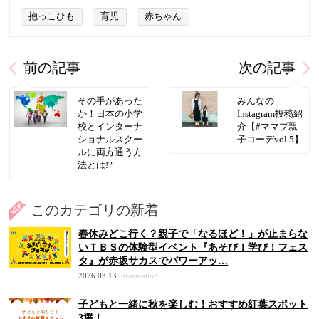
抱っこひも
育児
赤ちゃん
前の記事
次の記事
その手があった
みんなの
か！日本の小学
Instagram投稿紹
校とインターナ
介【#ママプ親
ショナルスクー
子コーデvol.5】
ルに両方通う方
法とは!?
このカテゴリの新着
春休みどこ行く？親子で「なるほど！」が止まらな
いＴＢＳの体験型イベント『あそび！学び！フェス
タ』が赤坂サカスでパワーアッ…
2026.03.13
information
子どもと一緒に秋を楽しむ！おすすめ紅葉スポット
3選！