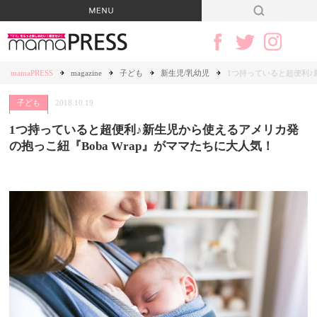
mamaPRESS
magazine
子ども
新生児/乳幼児
1つ持っていると超便利♪
子ども
2018.10.19
1つ持っていると超便利♪新生児から使えるアメリカ発
の抱っこ紐『Boba Wrap』がママたちに大人気！