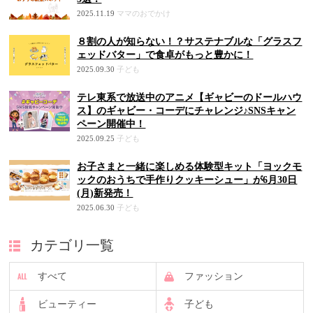
2025.11.19
ママのおでかけ
８割の人が知らない！？サステナブルな「グラスフ
ェッドバター」で食卓がもっと豊かに！
2025.09.30
子ども
テレ東系で放送中のアニメ【ギャビーのドールハウ
ス】のギャビー・コーデにチャレンジ♪SNSキャン
ペーン開催中！
2025.09.25
子ども
お子さまと一緒に楽しめる体験型キット「ヨックモ
ックのおうちで手作りクッキーシュー」が6月30日
(月)新発売！
2025.06.30
子ども
カテゴリ一覧
すべて
ファッション
ビューティー
子ども