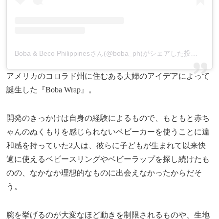
Boba & Beco Philippinesさん(@boba_ph)がシェアした投稿
–
20
アメリカのコロラド州に住むある夫婦のアイデアによって
誕生した『Boba Wrap』。
開発のきっかけは自身の経験によるもので、もともと赤ち
ゃんのぬくもりを感じられないベビーカーを使うことに違
和感を持っていた2人は、彼らに子どもが生まれて以来快
適に使えるベビースリングやベビーラップを探し続けたも
のの、なかなか理想的なものに出会えなかったからだそ
う。
腕を挙げるのが大変なほど動きを制限されるものや、生地