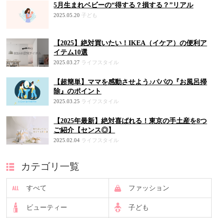
5月生まれベビーの“得する？損する？”リアル
2025.05.20
子ども
【2025】絶対買いたい！IKEA（イケア）の便利ア
イテム10選
2025.03.27
ライフスタイル
【超簡単】ママを感動させよう♪パパの『お風呂掃
除』のポイント
2025.03.25
ライフスタイル
【2025年最新】絶対喜ばれる！東京の手土産を8つ
ご紹介【センス◎】
2025.02.04
ライフスタイル
カテゴリ一覧
すべて
ファッション
ビューティー
子ども