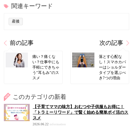
関連キーワード
産後
前の記事
次の記事
痛い？痛くな
落とす心配な
い？仕事中にも
し！スマホカバ
手軽にできちゃ
ーはショルダー
う”耳もみ”のス
タイプを選ぶべ
スメ
き7つの理由
このカテゴリの新着
【子育てママの味方】おむつや子供服もお得に！
「トラミーリワード」で賢く始める簡単ポイ活のス
スメ
2026.06.22
information