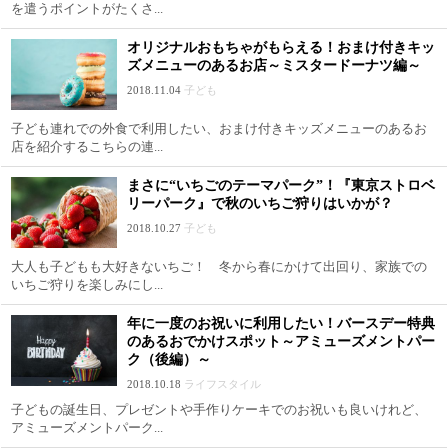
を遣うポイントがたくさ...
オリジナルおもちゃがもらえる！おまけ付きキッ
ズメニューのあるお店～ミスタードーナツ編～
2018.11.04
子ども
子ども連れでの外食で利用したい、おまけ付きキッズメニューのあるお
店を紹介するこちらの連...
まさに“いちごのテーマパーク”！『東京ストロベ
リーパーク』で秋のいちご狩りはいかが？
2018.10.27
子ども
大人も子どもも大好きないちご！ 冬から春にかけて出回り、家族での
いちご狩りを楽しみにし...
年に一度のお祝いに利用したい！バースデー特典
のあるおでかけスポット～アミューズメントパー
ク（後編）～
2018.10.18
ライフスタイル
子どもの誕生日、プレゼントや手作りケーキでのお祝いも良いけれど、
アミューズメントパーク...