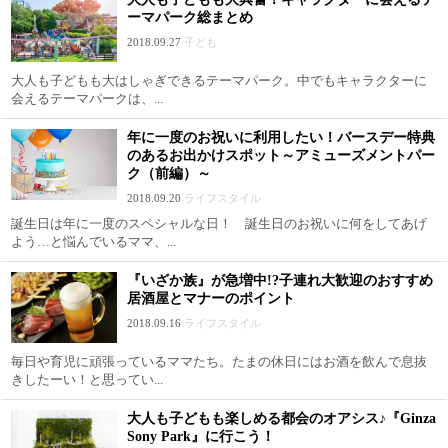
ーマパーク総まとめ
2018.09.27
子ども
大人も子どもも大はしゃぎできるテーマパーク。中でもキャラクターに
会えるテーマパークは、...
年に一度のお祝いに利用したい！バースデー特典
のあるお出かけスポット～アミューズメントパー
ク（前編）～
2018.09.20
ライフスタイル
誕生日は年に一度のスペシャルな日！ 誕生日のお祝いに何をしてあげ
よう…と悩んでいるママ、...
『いざか族』が急増中!?子連れ大歓迎のおすすめ
居酒屋とマナーのポイント
2018.09.16
ライフスタイル
毎日や育児に頑張っているママたち。たまの休日にはお酒を飲んで息抜
きしたーい！と思ってい...
大人も子どもも楽しめる都会のオアシス♪『Ginza
Sony Park』に行こう！