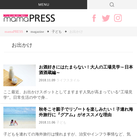
mamaPRESS
magazine
子ども
お出かけ
お出かけ
お酒好きにはたまらない！大人の工場見学～日本
酒酒蔵編～
2018.11.09
ライフスタイル
ここ最近、お出かけスポットとしてますます人気が高まっている“工場見
学”。日常生活の中で身...
秋冬こそ親子でリゾートを楽しみたい！子連れ海
外旅行に『グアム』がオススメな理由
2018.11.06
子ども
子どもを連れての海外旅行は憧れますが、治安やインフラ事情など、気