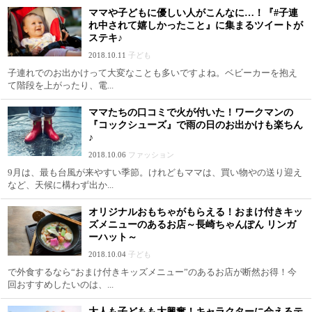
ママや子どもに優しい人がこんなに…！『#子連
れ中されて嬉しかったこと』に集まるツイートが
ステキ♪
2018.10.11
子ども
子連れでのお出かけって大変なことも多いですよね。ベビーカーを抱え
て階段を上がったり、電...
ママたちの口コミで火が付いた！ワークマンの
『コックシューズ』で雨の日のお出かけも楽ちん
♪
2018.10.06
ファッション
9月は、最も台風が来やすい季節。けれどもママは、買い物やの送り迎え
など、天候に構わず出か...
オリジナルおもちゃがもらえる！おまけ付きキッ
ズメニューのあるお店～長崎ちゃんぽん リンガ
ーハット～
2018.10.04
子ども
で外食するなら“おまけ付きキッズメニュー”のあるお店が断然お得！今
回おすすめしたいのは、...
大人も子どもも大興奮！キャラクターに会えるテ