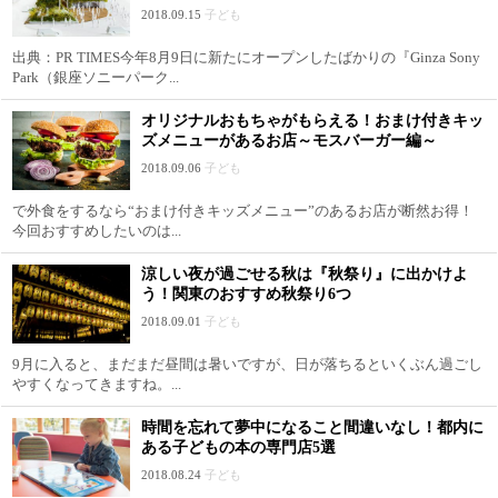
2018.09.15
子ども
出典：PR TIMES今年8月9日に新たにオープンしたばかりの『Ginza Sony
Park（銀座ソニーパーク...
オリジナルおもちゃがもらえる！おまけ付きキッ
ズメニューがあるお店～モスバーガー編～
2018.09.06
子ども
で外食をするなら“おまけ付きキッズメニュー”のあるお店が断然お得！
今回おすすめしたいのは...
涼しい夜が過ごせる秋は『秋祭り』に出かけよ
う！関東のおすすめ秋祭り6つ
2018.09.01
子ども
9月に入ると、まだまだ昼間は暑いですが、日が落ちるといくぶん過ごし
やすくなってきますね。...
時間を忘れて夢中になること間違いなし！都内に
ある子どもの本の専門店5選
2018.08.24
子ども