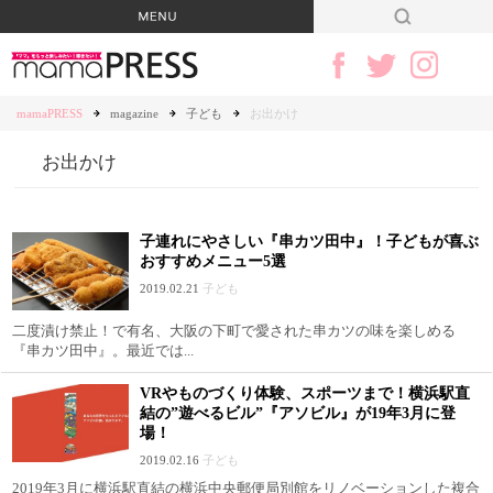
mamaPRESS
magazine
子ども
お出かけ
お出かけ
子連れにやさしい『串カツ田中』！子どもが喜ぶ
おすすめメニュー5選
2019.02.21
子ども
二度漬け禁止！で有名、大阪の下町で愛された串カツの味を楽しめる
『串カツ田中』。最近では...
VRやものづくり体験、スポーツまで！横浜駅直
結の”遊べるビル”『アソビル』が19年3月に登
場！
2019.02.16
子ども
2019年3月に横浜駅直結の横浜中央郵便局別館をリノベーションした複合