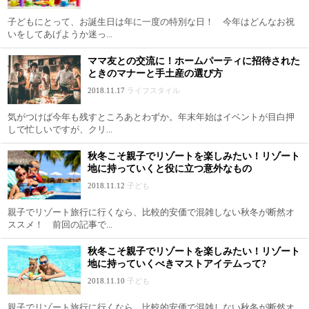
子どもにとって、お誕生日は年に一度の特別な日！ 今年はどんなお祝
いをしてあげようか迷っ...
ママ友との交流に！ホームパーティに招待された
ときのマナーと手土産の選び方
2018.11.17
ライフスタイル
気がつけば今年も残すところあとわずか。年末年始はイベントが目白押
しで忙しいですが、クリ...
秋冬こそ親子でリゾートを楽しみたい！リゾート
地に持っていくと役に立つ意外なもの
2018.11.12
子ども
親子でリゾート旅行に行くなら、比較的安価で混雑しない秋冬が断然オ
ススメ！ 前回の記事で...
秋冬こそ親子でリゾートを楽しみたい！リゾート
地に持っていくべきマストアイテムって?
2018.11.10
子ども
親子でリゾート旅行に行くなら、比較的安価で混雑しない秋冬が断然オ