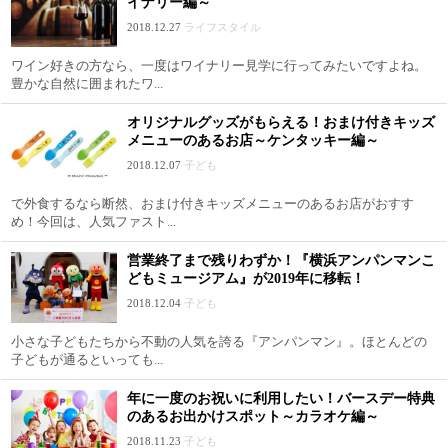
イナリー編～
2018.12.27
ライフスタイル
ワイン好きの方なら、一度はワイナリー見学に行ってみたいですよね。
豊かな自然に囲まれたワ...
オリジナルグッズがもらえる！おまけ付きキッズ
メニューのあるお店～ケンタッキー編～
2018.12.07
子ども
で外食するなら断然、おまけ付きキッズメニューのあるお店がおすす
め！今回は、人気ファスト...
営業終了まで残りわずか！『横浜アンパンマンこ
どもミュージアム』が2019年に移転！
2018.12.04
子ども
小さな子どもたちから不動の人気を誇る『アンパンマン』。ほとんどの
子どもが通るといっても...
年に一度のお祝いに利用したい！バースデー特典
のあるお出かけスポット～カラオケ編～
2018.11.23
子ども