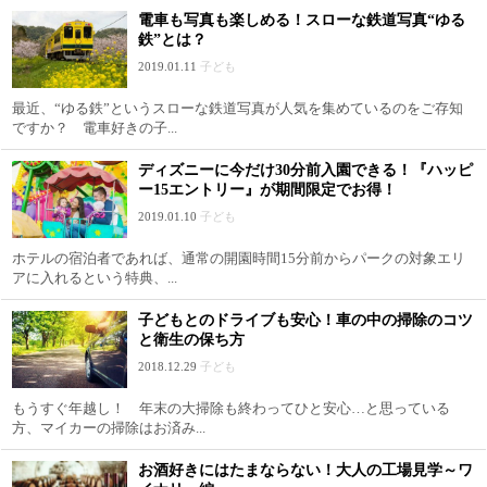
電車も写真も楽しめる！スローな鉄道写真“ゆる
鉄”とは？
2019.01.11
子ども
最近、“ゆる鉄”というスローな鉄道写真が人気を集めているのをご存知
ですか？ 電車好きの子...
ディズニーに今だけ30分前入園できる！『ハッピ
ー15エントリー』が期間限定でお得！
2019.01.10
子ども
ホテルの宿泊者であれば、通常の開園時間15分前からパークの対象エリ
アに入れるという特典、...
子どもとのドライブも安心！車の中の掃除のコツ
と衛生の保ち方
2018.12.29
子ども
もうすぐ年越し！ 年末の大掃除も終わってひと安心…と思っている
方、マイカーの掃除はお済み...
お酒好きにはたまならない！大人の工場見学～ワ