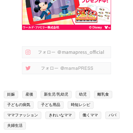
妊娠
産後
新生児/乳幼児
幼児
離乳食
子どもの病気
子ども用品
時短レシピ
ママファッション
きれいなママ
働くママ
パパ
夫婦生活