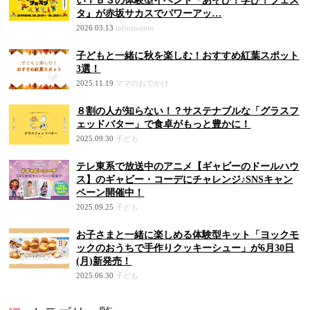
いＴＢＳの体験型イベント『あそび！学び！フェス
タ』が赤坂サカスでパワーアッ…
2026.03.13
information
子どもと一緒に秋を楽しむ！おすすめ紅葉スポット
3選！
2025.11.19
ママのおでかけ
８割の人が知らない！？サステナブルな「グラスフ
ェッドバター」で食卓がもっと豊かに！
2025.09.30
子ども
テレ東系で放送中のアニメ【ギャビーのドールハウ
ス】のギャビー・コーデにチャレンジ♪SNSキャン
ペーン開催中！
2025.09.25
子ども
お子さまと一緒に楽しめる体験型キット「ヨックモ
ックのおうちで手作りクッキーシュー」が6月30日
(月)新発売！
2025.06.30
子ども