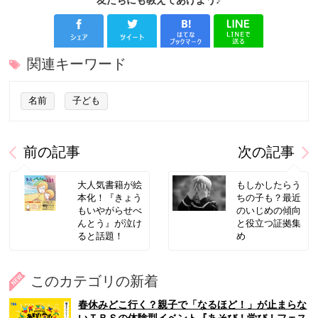
友だちにも教えてあげよう♪
関連キーワード
名前
子ども
前の記事
次の記事
大人気書籍が絵
もしかしたらう
本化！『きょう
ちの子も？最近
もいやがらせべ
のいじめの傾向
んとう』が泣け
と役立つ証拠集
ると話題！
め
このカテゴリの新着
春休みどこ行く？親子で「なるほど！」が止まらな