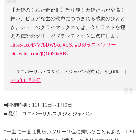
【天使のくれた奇跡Ⅲ】光り輝く天使たちが空高く
舞い、ピュアな生の歌声につつまれる感動のひとと
き。ショーのクライマックスでは、今年ラストを迎
える伝説のツリーがドラマティックに点灯します。
https://t.co/iNV7bDW9xu
#USJ
#USJラストツリー
pic.twitter.com/jQO660uRBv
— ユニバーサル・スタジオ・ジャパン公式 (@USJ_Official)
2016年11月30日
■開催時期：11月11日～1月9日
■場所：ユニバーサルスタジオジャパン
“一生に一度は見たいツリー”1位に輝いたこともある、USJ