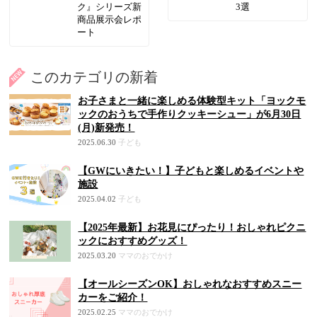
ク』シリーズ新
3選
商品展示会レポ
ート
このカテゴリの新着
お子さまと一緒に楽しめる体験型キット「ヨックモ
ックのおうちで手作りクッキーシュー」が6月30日
(月)新発売！
2025.06.30
子ども
【GWにいきたい！】子どもと楽しめるイベントや
施設
2025.04.02
子ども
【2025年最新】お花見にぴったり！おしゃれピクニ
ックにおすすめグッズ！
2025.03.20
ママのおでかけ
【オールシーズンOK】おしゃれなおすすめスニー
カーをご紹介！
2025.02.25
ママのおでかけ