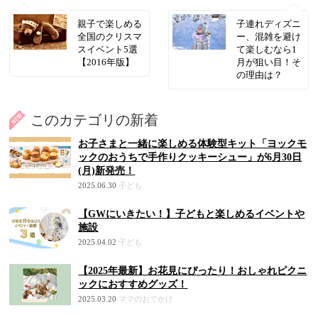
親子で楽しめる
子連れディズニ
全国のクリスマ
ー、混雑を避け
スイベント5選
て楽しむなら1
【2016年版】
月が狙い目！そ
の理由は？
このカテゴリの新着
お子さまと一緒に楽しめる体験型キット「ヨックモ
ックのおうちで手作りクッキーシュー」が6月30日
(月)新発売！
2025.06.30
子ども
【GWにいきたい！】子どもと楽しめるイベントや
施設
2025.04.02
子ども
【2025年最新】お花見にぴったり！おしゃれピクニ
ックにおすすめグッズ！
2025.03.20
ママのおでかけ