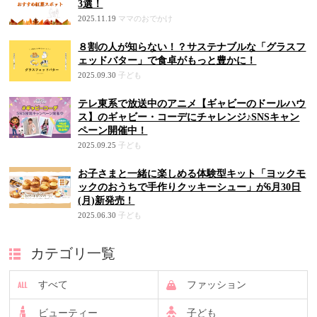
3選！
2025.11.19
ママのおでかけ
８割の人が知らない！？サステナブルな「グラスフ
ェッドバター」で食卓がもっと豊かに！
2025.09.30
子ども
テレ東系で放送中のアニメ【ギャビーのドールハウ
ス】のギャビー・コーデにチャレンジ♪SNSキャン
ペーン開催中！
2025.09.25
子ども
お子さまと一緒に楽しめる体験型キット「ヨックモ
ックのおうちで手作りクッキーシュー」が6月30日
(月)新発売！
2025.06.30
子ども
カテゴリ一覧
すべて
ファッション
ビューティー
子ども