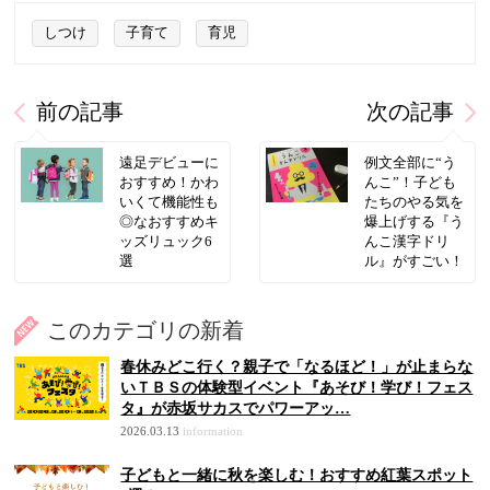
しつけ
子育て
育児
前の記事
次の記事
遠足デビューに
例文全部に“う
おすすめ！かわ
んこ”！子ども
いくて機能性も
たちのやる気を
◎なおすすめキ
爆上げする『う
ッズリュック6
んこ漢字ドリ
選
ル』がすごい！
このカテゴリの新着
春休みどこ行く？親子で「なるほど！」が止まらな
いＴＢＳの体験型イベント『あそび！学び！フェス
タ』が赤坂サカスでパワーアッ…
2026.03.13
information
子どもと一緒に秋を楽しむ！おすすめ紅葉スポット