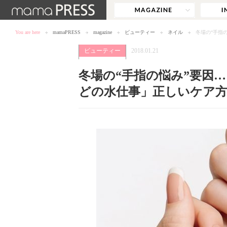
You are here
mamaPRESS
magazine
ビューティー
ネイル
冬場の“手指
ビューティー
2018.01.21
冬場の“手指の悩み”要因…
どの水仕事」正しいケア