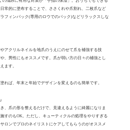
くの悩みに有用な対策が「手指の保湿」。おうちでもできる
を日常的に塗布することで、ささくれや爪割れ、二枚爪など
ラフィンパック(専用のロウでのパック)などリラックスしな
ルやアクリルネイルを地爪のうえにのせて爪を補強する技
方や、男性にもオススメです。爪が弱い方の日々の補強とし
使えます。
を塗れば、年末と年始でデザインを変えるのも簡単です。
」
除き、爪の形を整えるだけで、見違えるように綺麗になりま
施すのもOK。ただし、キューティクルの処理をやりすぎる
ルサロンでプロのネイリストにケアしてもらうのがオススメ