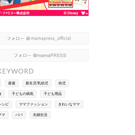
産後
新生児/乳幼児
幼児
食
子どもの病気
子ども用品
レシピ
ママファッション
きれいなママ
ママ
パパ
夫婦生活