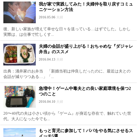
我が家で実践してみた！夫婦仲を取り戻すコミュ
ニケーション方法
2016.05.06
夫婦
後、新しい家族が増えて幸せな日々を送っている…はずでした。しかし
実際は、は仕事で忙しくす...
夫婦の会話が盛り上がる！おちゃめな『ダジャレ
弁当』のススメ
2016.04.13
夫婦
出典：涌井家のお弁当 「新婚当初は仲良しだったのに、最近は夫との
会話が減りつつある…」「...
急増中！ゲーム中毒夫との良い家庭環境を保つ2
つのこと
2016.04.10
夫婦
20〜40代の夫は小さい頃から『ゲーム』が身近な存在で、触れていた世
代。大人になった今でも...
もっと育児に参加して！パパをやる気にさせるス
イッチ5選