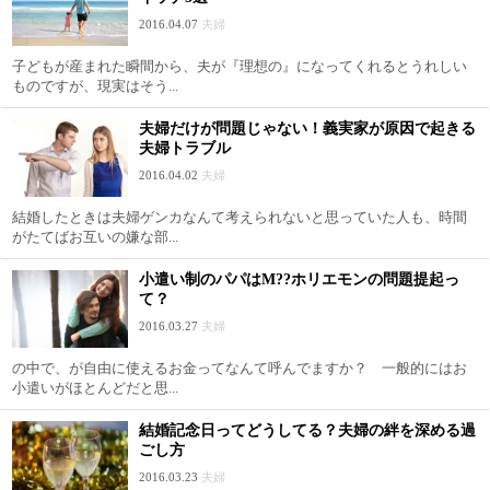
2016.04.07
夫婦
子どもが産まれた瞬間から、夫が『理想の』になってくれるとうれしい
ものですが、現実はそう...
夫婦だけが問題じゃない！義実家が原因で起きる
夫婦トラブル
2016.04.02
夫婦
結婚したときは夫婦ゲンカなんて考えられないと思っていた人も、時間
がたてばお互いの嫌な部...
小遣い制のパパはM??ホリエモンの問題提起っ
て？
2016.03.27
夫婦
の中で、が自由に使えるお金ってなんて呼んでますか？ 一般的にはお
小遣いがほとんどだと思...
結婚記念日ってどうしてる？夫婦の絆を深める過
ごし方
2016.03.23
夫婦