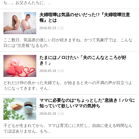
ち…。お父さんたちに、...
夫婦喧嘩は気温のせいだった!?『夫婦喧嘩注意
報』とは
2016.05.23
話題
ここ数日、気温差の激しい日が続きますね。かつて気象庁では、こんな
日には“注意報”なるもの...
たまにはノロけたい「夫のこんなところが好
き！」
2016.05.10
夫婦
どれだけ仲の良かった夫婦でも、が始まると夫への不満の声が目立つよ
うになってきます。そん...
ママに必要なのは“ちょっとした”息抜き！パパに
知っていて欲しいママの気持ち
2016.05.10
夫婦
子どもが生まれてから、ママは育児にに大忙し。自由に使える時間なん
てほぼありません。もち...