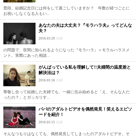
普段、結婚記念日には何をして過ごしていますか？ 年数が経つごとに
お祝いしなくなる人もい...
あなたの夫は大丈夫？『モラハラ夫』ってどんな
夫？
2016.03.20
夫婦
の問題で、世間に知られるようになった『モラハラ』＝モラルハラスメ
ント。実際にあった相談...
がんばっている私を理解して!!夫婦間の温度差と
解決法は？
2016.03.16
夫婦
尊敬し合って結婚した夫婦でも、一緒に住み始めると「え、そんな人だ
ったの？」とガッカリす...
パパのアダルトビデオを偶然発見！笑えるエピソ
ードを紹介！
2016.03.15
夫婦
そんなつもりはなくても、偶然発見してしまったのアダルトビデオ。そ