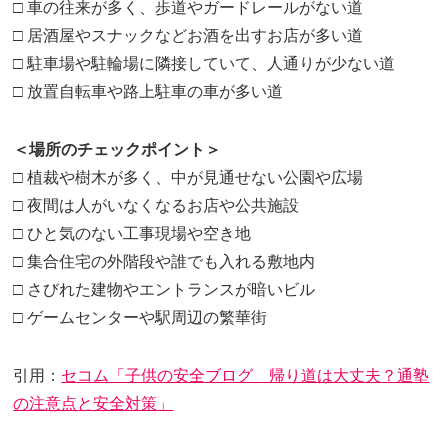
□ 車の往来が多く、歩道やガードレールがない道
□ 居酒屋やスナックなどお酒を出すお店が多い道
□ 駐車場や駐輪場に隣接していて、人通りが少ない道
□ 放置自転車や路上駐車の車が多い道
＜場所のチェックポイント＞
□ 植裁や樹木が多く、中が見通せない公園や広場
□ 夜間は人がいなくなるお店や公共施設
□ ひと気のない工事現場や空き地
□ 集合住宅の外階段や誰でも入れる敷地内
□ さびれた建物やエントランスが暗いビル
□ ゲームセンターや駅周辺の繁華街
引用：
セコム「子供の安全ブログ 帰り道は大丈夫？通塾
の注意点と安全対策」