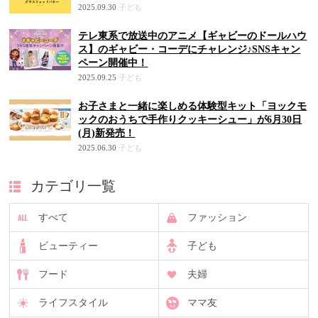
2025.09.30
子ども
テレ東系で放送中のアニメ【ギャビーのドールハウ
ス】のギャビー・コーデにチャレンジ♪SNSキャン
ペーン開催中！
2025.09.25
子ども
お子さまと一緒に楽しめる体験型キット「ヨックモ
ックのおうちで手作りクッキーシュー」が6月30日
(月)新発売！
2025.06.30
子ども
カテゴリ一覧
すべて
ファッション
ビューティー
子ども
フード
夫婦
ライフスタイル
ママ友