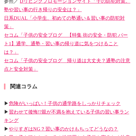
参照／
Dリビングプロモーションサイト「子の防犯対策。
塾や習い事の行き帰りの安全は？」
日系DUAL「小学生、初めての塾通い＆習い事の防犯対
策」
セコム「子供の安全ブログ 【特集 街の安全・防犯 パー
ト1】通学、通塾・習い事の帰り道に気をつけること
は？」
セコム「子供の安全ブログ 帰り道は大丈夫？通塾の注意
点と安全対策」
関連コラム
▶
危険がいっぱい！子供の通学路をしっかりチェック
▶
習わせて後悔!?親が不満を抱えている子供の習い事ラン
キング
▶
やりすぎはNG？習い事のかけもちってどうなの？