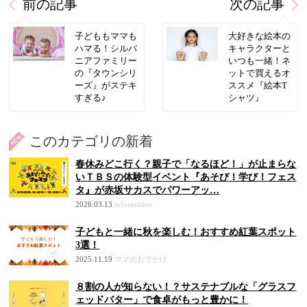
前の記事
次の記事
子どももママも
大好きな絵本の
ハマる！シルバ
キャラクターと
ニアファミリー
いつも一緒！ネ
の『タウンシリ
ットで買えるオ
ーズ』がステキ
ススメ『絵本T
すぎる♪
シャツ』
このカテゴリの新着
春休みどこ行く？親子で「なるほど！」が止まらな
いＴＢＳの体験型イベント『あそび！学び！フェス
タ』が赤坂サカスでパワーアッ…
2026.03.13
information
子どもと一緒に秋を楽しむ！おすすめ紅葉スポット
3選！
2025.11.19
ママのおでかけ
８割の人が知らない！？サステナブルな「グラスフ
ェッドバター」で食卓がもっと豊かに！