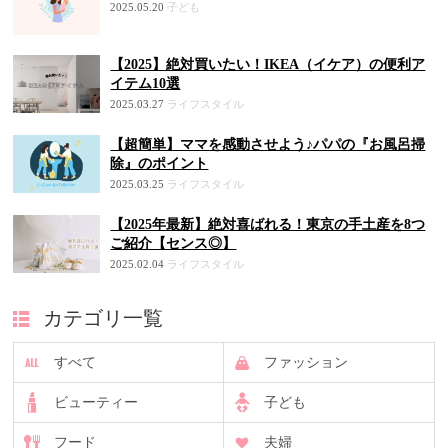
2025.05.20
子ども
【2025】絶対買いたい！IKEA（イケア）の便利ア
イテム10選
2025.03.27
ライフスタイル
【超簡単】ママを感動させよう♪パパの『お風呂掃
除』のポイント
2025.03.25
ライフスタイル
【2025年最新】絶対喜ばれる！東京の手土産を8つ
ご紹介【センス◎】
2025.02.04
ライフスタイル
カテゴリ一覧
すべて
ファッション
ビューティー
子ども
フード
夫婦