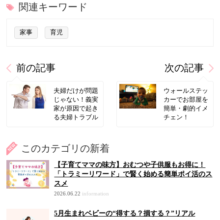
関連キーワード
家事
育児
前の記事
次の記事
夫婦だけが問題
ウォールステッ
じゃない！義実
カーでお部屋を
家が原因で起き
簡単・劇的イメ
る夫婦トラブル
チェン！
このカテゴリの新着
【子育てママの味方】おむつや子供服もお得に！
「トラミーリワード」で賢く始める簡単ポイ活のス
スメ
2026.06.22
information
5月生まれベビーの“得する？損する？”リアル