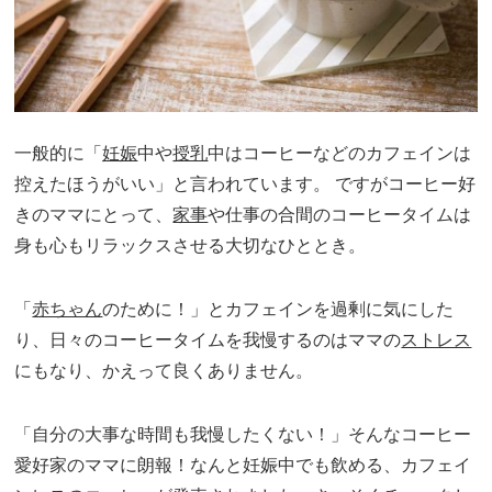
一般的に「
妊娠
中や
授乳
中はコーヒーなどのカフェインは
控えたほうがいい」と言われています。 ですがコーヒー好
きのママにとって、
家事
や仕事の合間のコーヒータイムは
身も心もリラックスさせる大切なひととき。
「
赤ちゃん
のために！」とカフェインを過剰に気にした
り、日々のコーヒータイムを我慢するのはママの
ストレス
にもなり、かえって良くありません。
「自分の大事な時間も我慢したくない！」そんなコーヒー
愛好家のママに朗報！なんと妊娠中でも飲める、カフェイ