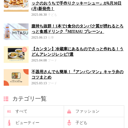
ックのおうちで手作りクッキーシュー」が6月30日
(月)新発売！
2025.06.30
子ども
腹持ち抜群！1本で1食分のタンパク質が摂れるとろ
っと食感ドリンク『MITASU プレーン』
2025.06.13
仕事
【カンタン】冷蔵庫にあるものでさっと作れる！う
どんアレンジレシピ7選
2025.04.08
フード
不器用さんでも簡単！『アンパンマン』キャラ弁の
コツまとめ
2025.03.13
フード
カテゴリ一覧
すべて
ファッション
ビューティー
子ども