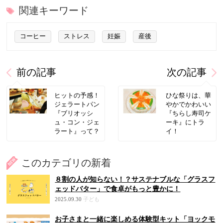
関連キーワード
コーヒー
ストレス
妊娠
産後
前の記事
次の記事
ヒットの予感！
ひな祭りは、華
ジェラートパン
やかでかわいい
『ブリオッシ
『ちらし寿司ケ
ュ・コン・ジェ
ーキ』にトラ
ラート』って？
イ！
このカテゴリの新着
８割の人が知らない！？サステナブルな「グラスフ
ェッドバター」で食卓がもっと豊かに！
2025.09.30
子ども
お子さまと一緒に楽しめる体験型キット「ヨックモ