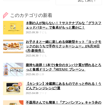
試してみた！
このカテゴリの新着
８割の人が知らない！？サステナブルな「グラスフ
ェッドバター」で食卓がもっと豊かに！
2025.09.30
子ども
お子さまと一緒に楽しめる体験型キット「ヨックモ
ックのおうちで手作りクッキーシュー」が6月30日
(月)新発売！
2025.06.30
子ども
腹持ち抜群！1本で1食分のタンパク質が摂れるとろ
っと食感ドリンク『MITASU プレーン』
2025.06.13
仕事
【カンタン】冷蔵庫にあるものでさっと作れる！う
どんアレンジレシピ7選
2025.04.08
フード
不器用さんでも簡単！『アンパンマン』キャラ弁の