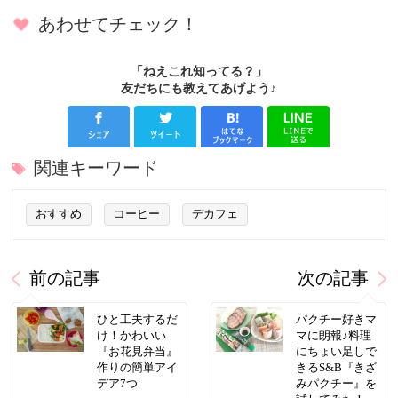
あわせてチェック！
「ねえこれ知ってる？」
友だちにも教えてあげよう♪
関連キーワード
おすすめ
コーヒー
デカフェ
前の記事
次の記事
ひと工夫するだ
パクチー好きマ
け！かわいい
マに朗報♪料理
『お花見弁当』
にちょい足しで
作りの簡単アイ
きるS&B『きざ
デア7つ
みパクチー』を