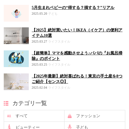
5月生まれベビーの“得する？損する？”リアル
2025.05.20
子ども
【2025】絶対買いたい！IKEA（イケア）の便利ア
イテム10選
2025.03.27
ライフスタイル
【超簡単】ママを感動させよう♪パパの『お風呂掃
除』のポイント
2025.03.25
ライフスタイル
【2025年最新】絶対喜ばれる！東京の手土産を8つ
ご紹介【センス◎】
2025.02.04
ライフスタイル
カテゴリ一覧
すべて
ファッション
ビューティー
子ども