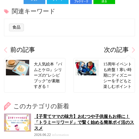
関連キーワード
食品
前の記事
次の記事
大人気絵本『バ
15周年イベント
ムとケロ』シリ
も終盤！寒い時
ーズの“レシピ
期にディズニー
ブック”が素敵
シーを子どもと
すぎる！
楽しむポイント
このカテゴリの新着
【子育てママの味方】おむつや子供服もお得に！
「トラミーリワード」で賢く始める簡単ポイ活のス
スメ
2026.06.22
information