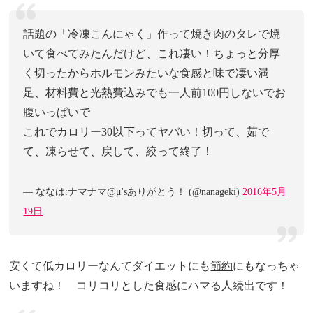
話題の「冷凍こんにゃく」作って焼き肉のタレで焼
いて食べてみたんだけど、これ凄い！ちょっと分厚
く切ったからホルモンみたいな食感と味で凄い満
足、材料費と光熱費込みでも一人前100円しないでお
腹いっぱいで
これでカロリー30以下ってヤバい！切って、茹で
て、凍らせて、戻して、絞って終了！
— ななは:ナマナマ@μ'sありがとう！ (@nanageki)
2016年5月
19日
安くて低カロリーなんてダイエットにも
節約
にもなっちゃ
いますね！ コリコリとした食感にハマる人続出です！