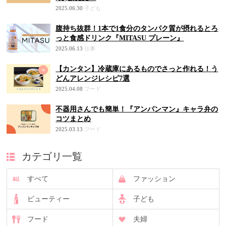
2025.06.30
子ども
腹持ち抜群！1本で1食分のタンパク質が摂れるとろ
っと食感ドリンク『MITASU プレーン』
2025.06.13
仕事
【カンタン】冷蔵庫にあるものでさっと作れる！う
どんアレンジレシピ7選
2025.04.08
フード
不器用さんでも簡単！『アンパンマン』キャラ弁の
コツまとめ
2025.03.13
フード
カテゴリ一覧
すべて
ファッション
ビューティー
子ども
フード
夫婦