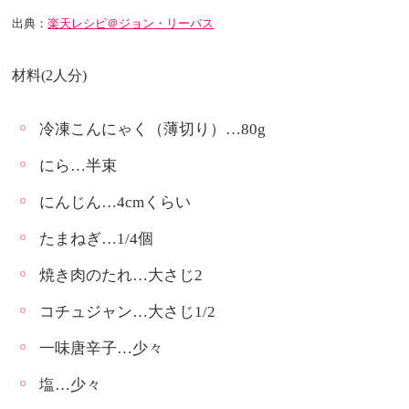
出典：
楽天レシピ＠ジョン・リーバス
材料(2人分)
冷凍こんにゃく（薄切り）…80g
にら…半束
にんじん…4cmくらい
たまねぎ…1/4個
焼き肉のたれ…大さじ2
コチュジャン…大さじ1/2
一味唐辛子…少々
塩…少々