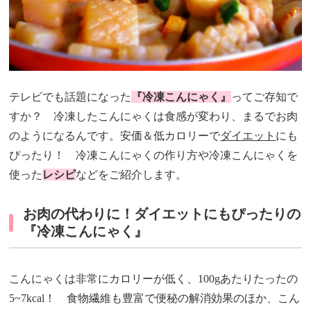
テレビでも話題になった
『冷凍こんにゃく』
ってご存知で
すか？ 冷凍したこんにゃくは食感が変わり、まるでお肉
のようになるんです。安価＆低カロリーで
ダイエット
にも
ぴったり！ 冷凍こんにゃくの作り方や冷凍こんにゃくを
使った
レシピ
などをご紹介します。
お肉の代わりに！ダイエットにもぴったりの
『冷凍こんにゃく』
こんにゃくは非常にカロリーが低く、100gあたりたったの
5~7kcal！ 食物繊維も豊富で便秘の解消効果のほか、こん