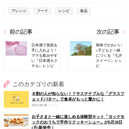
アレンジ
フード
レシピ
食品
前の記事
次の記事
日本酒で美肌を
簡単でかわいい
手に入れよう！
♪子どもと一緒
ママも飲みやす
につくる『七夕
い『日本酒カク
スイーツ』レシ
テル』レシピ
ピ
このカテゴリの新着
８割の人が知らない！？サステナブルな「グラスフ
ェッドバター」で食卓がもっと豊かに！
2025.09.30
子ども
お子さまと一緒に楽しめる体験型キット「ヨックモ
ックのおうちで手作りクッキーシュー」が6月30日
(月)新発売！