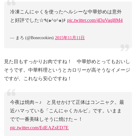
冷凍こんにゃくを使ったヘルシーな中華炒めは意外
と好評でした☆٩(๑^o^๑)۶
pic.twitter.com/4DaVaql8M4
— まろ (@Bonecookies)
2015年11月11日
見た目もすっかりお肉ですね！ 中華炒めとってもおいし
そうです。中華料理というとカロリーが高そうなイメージ
ですが、これなら安心ですね！
今夜は焼肉～♪ と見せかけて正体はコンニャク。最
近ハマっている「こんにゃくカルビ」です。いまま
でで一番美味しそうに焼けた～！
pic.twitter.com/EdEAZsED7E