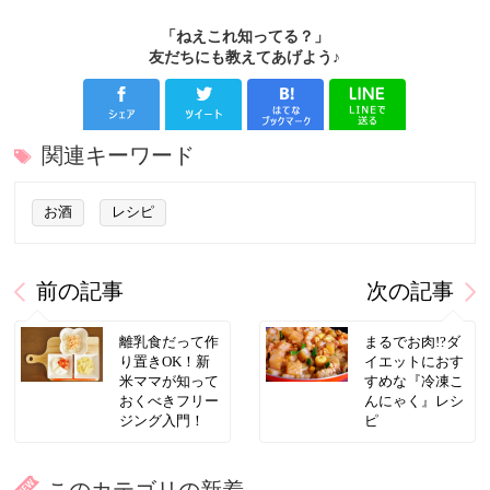
「ねえこれ知ってる？」
友だちにも教えてあげよう♪
関連キーワード
お酒
レシピ
前の記事
次の記事
離乳食だって作
まるでお肉!?ダ
り置きOK！新
イエットにおす
米ママが知って
すめな『冷凍こ
おくべきフリー
んにゃく』レシ
ジング入門！
ピ