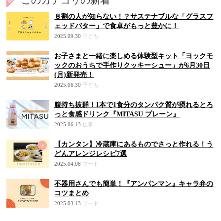
このカテゴリの新着
８割の人が知らない！？サステナブルな「グラスフ
ェッドバター」で食卓がもっと豊かに！
2025.09.30
子ども
お子さまと一緒に楽しめる体験型キット「ヨックモ
ックのおうちで手作りクッキーシュー」が6月30日
(月)新発売！
2025.06.30
子ども
腹持ち抜群！1本で1食分のタンパク質が摂れるとろ
っと食感ドリンク『MITASU プレーン』
2025.06.13
仕事
【カンタン】冷蔵庫にあるものでさっと作れる！う
どんアレンジレシピ7選
2025.04.08
フード
不器用さんでも簡単！『アンパンマン』キャラ弁の
コツまとめ
2025.03.13
フード