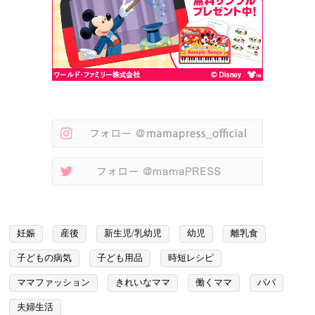
妊娠
産後
新生児/乳幼児
幼児
離乳食
子どもの病気
子ども用品
時短レシピ
ママファッション
きれいなママ
働くママ
パパ
夫婦生活