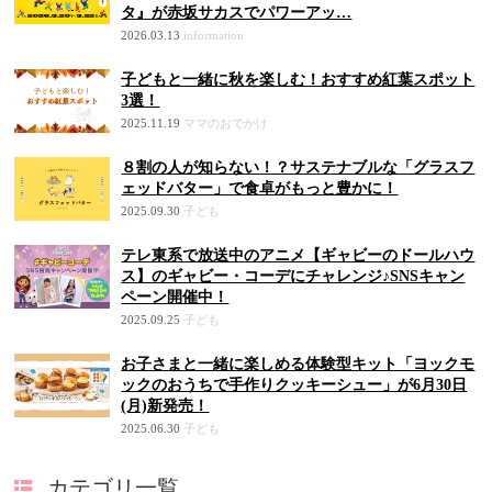
タ』が赤坂サカスでパワーアッ…
2026.03.13
information
子どもと一緒に秋を楽しむ！おすすめ紅葉スポット
3選！
2025.11.19
ママのおでかけ
８割の人が知らない！？サステナブルな「グラスフ
ェッドバター」で食卓がもっと豊かに！
2025.09.30
子ども
テレ東系で放送中のアニメ【ギャビーのドールハウ
ス】のギャビー・コーデにチャレンジ♪SNSキャン
ペーン開催中！
2025.09.25
子ども
お子さまと一緒に楽しめる体験型キット「ヨックモ
ックのおうちで手作りクッキーシュー」が6月30日
(月)新発売！
2025.06.30
子ども
カテゴリ一覧