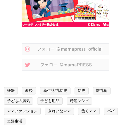
妊娠
産後
新生児/乳幼児
幼児
離乳食
子どもの病気
子ども用品
時短レシピ
ママファッション
きれいなママ
働くママ
パパ
夫婦生活