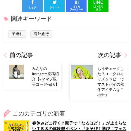
関連キーワード
子連れ
海外旅行
前の記事
次の記事
みんなの
もうチェックし
Instagram投稿紹
た？ユニクロキ
介【#ママプ親
ッズ＆ベビーで
子コーデvol.6】
マストバイの秋
冬アイテムはこ
の5つ
このカテゴリの新着
春休みどこ行く？親子で「なるほど！」が止まらな
いＴＢＳの体験型イベント『あそび！学び！フェス