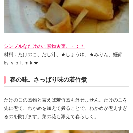
シンプルなたけのこ煮物★筍。・：＊
材料：たけのこ、だし汁、★しょうゆ、★みりん、鰹節
by ｙｂｋｍｋ★
春の味。さっぱり味の若竹煮
たけのこの煮物と言えば若竹煮も外せません。たけのこを
先に煮て、わかめを加えて煮ることで、わかめが煮えすぎ
るのを防げます。菜の花も添えて春らしく。