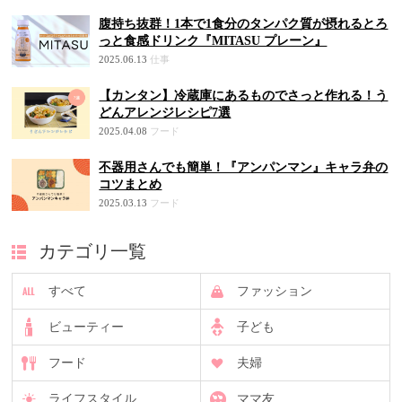
腹持ち抜群！1本で1食分のタンパク質が摂れるとろ
っと食感ドリンク『MITASU プレーン』
2025.06.13
仕事
【カンタン】冷蔵庫にあるものでさっと作れる！う
どんアレンジレシピ7選
2025.04.08
フード
不器用さんでも簡単！『アンパンマン』キャラ弁の
コツまとめ
2025.03.13
フード
カテゴリ一覧
すべて
ファッション
ビューティー
子ども
フード
夫婦
ライフスタイル
ママ友