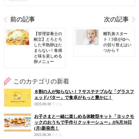
前の記事
次の記事
【管理栄養士の
離乳食スター
献立】とろとろ
ト！5倍がゆへ
した半熟卵はた
の切り替えはい
まらない！食感
つから？
と味を楽しめる
卵メニュー
このカテゴリの新着
８割の人が知らない！？サステナブルな「グラスフ
ェッドバター」で食卓がもっと豊かに！
2025.09.30
子ども
お子さまと一緒に楽しめる体験型キット「ヨックモ
ックのおうちで手作りクッキーシュー」が6月30日
(月)新発売！
2025.06.30
子ども