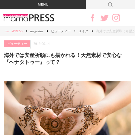
mamaPRESS
magazine
ビューティー
メイク
海外では安産祈願にも描
ビューティー
2019.09.14
海外では安産祈願にも描かれる！天然素材で安心な
『ヘナタトゥー』って？