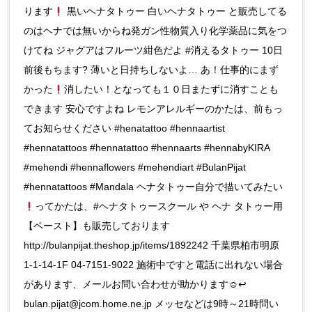
ります
黒いヘナタトゥー 白いヘナタトゥー と販売してる
のはヘナでは無いからね発ガン性物質入り化学薬品に気をつ
けてね ジャグアはフルーツ紺色だよ #消えるタトゥー 10日
前後もちます? 薄いと日持ちしないよ… あ！仕事的にまず
かった
消したい！となっても１０日またずに消すことも
できます 安心ですよね レモンアレルギーのかたは、前もっ
てお知らせください #henatattoo #hennaartist
#hennatattoos #hennatattoo #hennaarts #hennabyKIRA
#mehendi #hennaflowers #mehendiart #BulanPijat
#hennatattoos #Mandala ヘナタトゥー自分で描いてみたい
ってかたは、#ヘナタトゥースクール や ヘナ タトゥー用
【ペースト】も販売しております
http://bulanpijat.theshop.jp/items/1892242 千葉県柏市明原
1-1-14-1F 04-7151-9022 施術中ですと電話に出れない場合
があります、メールお問い合わせが助かります☺↩
bulan.pijat@jcom.home.ne.jp メッセなどは9時～21時問い