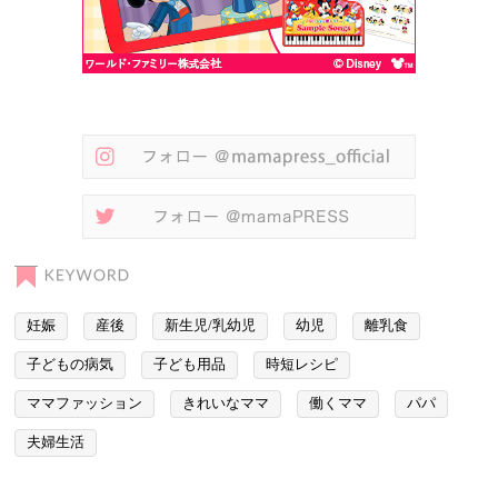
妊娠
産後
新生児/乳幼児
幼児
離乳食
子どもの病気
子ども用品
時短レシピ
ママファッション
きれいなママ
働くママ
パパ
夫婦生活