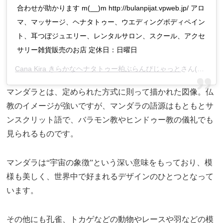
合わせが助かります m(__)m http://bulanpijat.vpweb.jp/ アロ
マ、マッサージ、ヘナタトゥー、ウエディングボディペイン
ト、耳つぼジュエリー、レンタルサロン、スクール、アクセ
サリー雑貨販売のお店 定休日：日曜日
Cana Kira きらかなヘナタトゥー柏ぶらんぴじゃっと
さん(@hennabycanakira)がシェアした投稿 –
マンダラとは、定められた方式に則って描かれた図像。仏
教のイメージが強いですが、マンダラの語源はもともとサ
ンスクリット語で、バラモン教やヒンドゥー教の儀礼でも
見られるものです。
マンダラは“宇宙の象徴”という深い意味をもっており、模
様も美しく、世界中で好まれるデザインのひとつとなって
います。
その他にも孔雀、トカゲなどの動物やレースや羽などの模