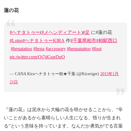
蓮の花
#ヘナタトゥー
(
#メヘンディアート
)
#足
に#蓮の花
#Lotus
#ヘナタトゥーKIRA
作
#千葉県柏市
#柏駅西口
#henatattoo
#hena
#accessory
#hennatattoo
#foot
pic.twitter.com/Qi7dGqgDqO
— CANA Kiraヘナタトゥー柏★千葉 (@Kiraviger)
2015年1月
21日
『蓮の花』は泥水から大輪の花を咲かせることから、“辛
いことがあるから素晴らしい人生になる、悟りが生まれ
る”という意味を持っています。なんだか勇気がでる言葉