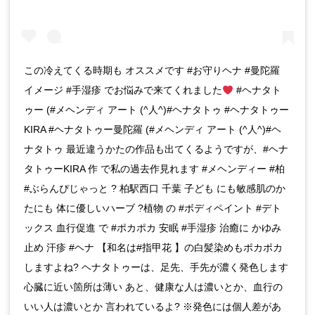
この冷えてくる時期も オススメです #お守りヘナ #曼陀羅
イメージ #手湿疹 でお悩みで来てくれました
#ヘナタト
ゥー (#メヘンディ アート (^人^)#ヘナタトゥ #ヘナタトゥー
KIRA #ヘナタトゥー曼陀羅 (#メヘンディ アート (^人^)#ヘ
ナタトゥ 最近違うかたの作品も出てくるようですが、#ヘナ
タトゥーKIRA 作 で私の過去作見れます #メヘンディー #柏
#ぶらんぴじゃっと ? 柏駅西口 千葉 子ども にも敏感肌のか
たにも 体に優しいハーブ ?植物 の #ボディペイント #デト
ックス 血行促進 で #ポカポカ 安眠 #手湿疹 治癒に かゆみ
止め 汗疹 #ヘナ 【和名は#指甲花 】の白髪染めもポカポカ
しますよね? ヘナタトゥーは、足先、手先が濃く発色します
心臓に近い箇所は薄い あと、健康な人は濃いとか、血行の
いい人は濃いとか 言われているよ? ※発色には個人差があ