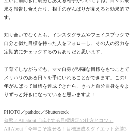
互いに前向きに刺激しあえる相手がいいですね。日々の成
果を報告し合えたり、相手のがんばりが見えると効果的で
す。
知り合いでなくとも、インスタグラムやフェイスブックで
自分と似た目標を持った人をフォローし、その人の努力を
定期的にチェックするのもありだと思います。
子育てしながらでも、ママ自身が明確な目標をもつことで
メリハリのある日々を手にいれることができます。この1
年がんばって目標を達成できたら、きっと自分自身を今よ
りずっと好きになっていると思いますよ！
PHOTO／pathdoc／Shutterstock
参照／All about「成功する目標設定の仕方とコツ」
All About「今年こそ痩せる！目標達成＆ダイエット必勝3