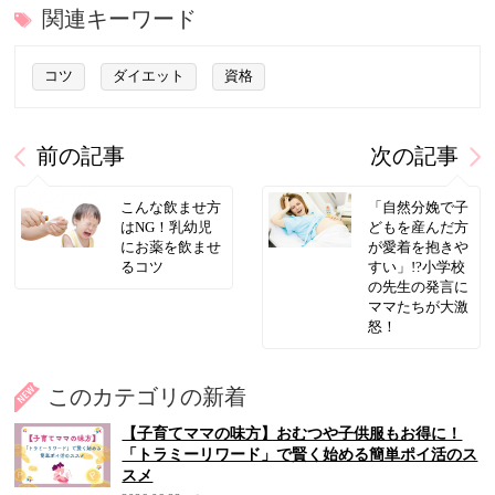
関連キーワード
コツ
ダイエット
資格
前の記事
次の記事
こんな飲ませ方
「自然分娩で子
はNG！乳幼児
どもを産んだ方
にお薬を飲ませ
が愛着を抱きや
るコツ
すい」!?小学校
の先生の発言に
ママたちが大激
怒！
このカテゴリの新着
【子育てママの味方】おむつや子供服もお得に！
「トラミーリワード」で賢く始める簡単ポイ活のス
スメ