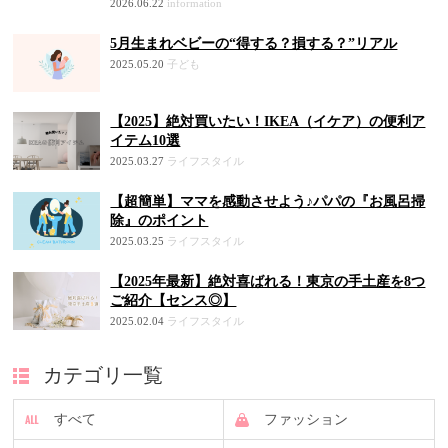
2026.06.22
information
5月生まれベビーの“得する？損する？”リアル
2025.05.20
子ども
【2025】絶対買いたい！IKEA（イケア）の便利ア
イテム10選
2025.03.27
ライフスタイル
【超簡単】ママを感動させよう♪パパの『お風呂掃
除』のポイント
2025.03.25
ライフスタイル
【2025年最新】絶対喜ばれる！東京の手土産を8つ
ご紹介【センス◎】
2025.02.04
ライフスタイル
カテゴリ一覧
すべて
ファッション