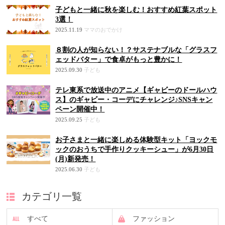
子どもと一緒に秋を楽しむ！おすすめ紅葉スポット
3選！
2025.11.19
ママのおでかけ
８割の人が知らない！？サステナブルな「グラスフ
ェッドバター」で食卓がもっと豊かに！
2025.09.30
子ども
テレ東系で放送中のアニメ【ギャビーのドールハウ
ス】のギャビー・コーデにチャレンジ♪SNSキャン
ペーン開催中！
2025.09.25
子ども
お子さまと一緒に楽しめる体験型キット「ヨックモ
ックのおうちで手作りクッキーシュー」が6月30日
(月)新発売！
2025.06.30
子ども
カテゴリ一覧
すべて
ファッション