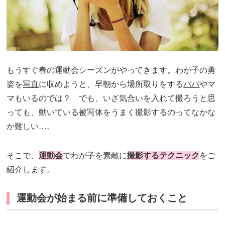
もうすぐ春の運動会シーズンがやってきます。わが子の勇
姿を
写真
に収めようと、早朝から場所取りをする
パパ
やマ
マもいるのでは？ でも、いざ気合いを入れて撮ろうと思
っても、動いている被写体をうまく撮影するのってなかな
か難しい…。
そこで、
運動会
でわが子を素敵に
撮影するテクニック
をご
紹介します。
運動会が始まる前に準備しておくこと