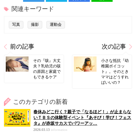
関連キーワード
写真
撮影
運動会
前の記事
次の記事
その『咳』大丈
小さな抵抗『幼
夫？乳幼児の咳
稚園ボイコッ
の原因と家庭で
ト』。そのとき
もできるケア
ママはどうすれ
ばいいの？
このカテゴリの新着
春休みどこ行く？親子で「なるほど！」が止まらな
いＴＢＳの体験型イベント『あそび！学び！フェス
タ』が赤坂サカスでパワーアッ…
2026.03.13
information