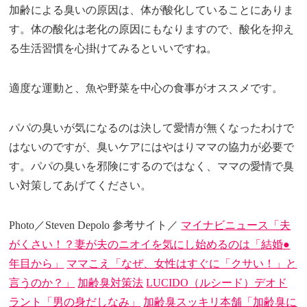
加齢による臭いの原因は、体が酸化していることにありま
す。体の酸化は老化の原因にもなりますので、酸化を抑え
る生活習慣を心掛けてみるといいですね。
適度な運動と、魚や野菜を中心の食事がオススメです。
パパの臭いが気になるのは決して愛情が無くなったわけで
はないのですが、臭いケアにはやはりママの協力が必要で
す。パパの臭いを邪険にするのではなく、ママの愛情で臭
い対策してあげてください。
Photo／Steven Depolo 参考サイト／
マイナビニュース「夫
がくさい！？妻が夫のニオイを気にし始めるのは「結婚●
年目から」
ママこえ「なぜ、女性はすぐに「クサい！」と
言うのか？」
加齢臭対策法
LUCIDO（ルシード）デオド
ラント「男の身だしなみ」
加齢臭スッキリ本舗「加齢臭に