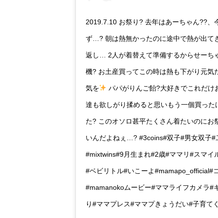
2019.7.10 お祭り? 去年はあーちゃん?
ず…? 朝は熱無かったのに途中で熱が出て
返し… 2人が着替えて準備するからせーち
機? お土産買ってこの時は熱も下がり元気
気を
パパがりんご飴?大好きでこれだけ
達も欲しがり揉めると思いもう一個買った
た? このオソロ甚平たくさん着たいのにお
いんだよねぇ…? #3coins#双子#男女双
#mixtwins#9月生まれ#2歳#ママリ#ス
#ベビリトル#いこーよ#mamapo_officia
#mamanokoムービー#ママライフカメラ
り#ママプレス#ママプきょうだい#子育て