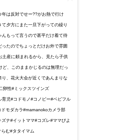
?、今年は反対でせー??がお熱で行け
きて夕方にまた一旦下がっての繰り
ゃんもって言うので甚平だけ着て待
だったのでちょっとだけお外で雰囲
お土産に頼まれるから、見たら子供
けど、このままかじるのは無理だっ
祭り、花火大会が近くであんまりな
子#二卵性#ミックスツインズ
マイル育児#コドモノ#コノビー#ベビフル
l#コドモダカラ#mamanokoカメラ部
#キズナ#イットママ#コズレ#ママびよ
ぐらむ#タタイマム