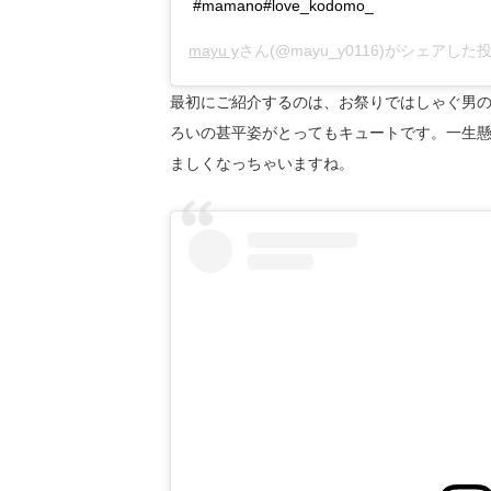
#mamano#love_kodomo_
mayu y
さん(@mayu_y0116)がシェアした投
最初にご紹介するのは、お祭りではしゃぐ男
ろいの甚平姿がとってもキュートです。一生
ましくなっちゃいますね。