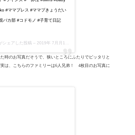
mamanoko #ママプレス #ママプきょうだい
#親バカ部 #コドモノ #子育て日記
an)がシェアした投稿 –
2019年 7月月16日午後4時15分PDT
った時のお写真だそうで、狭いところにふたりでピッタリと
実は、こちらのファミリーは6人兄弟！ 4枚目のお写真に