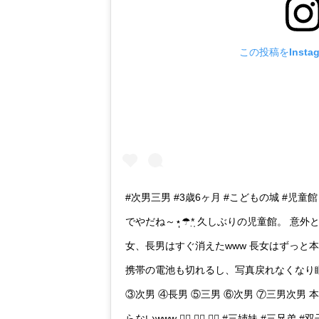
この投稿をInsta
#次男三男 #3歳6ヶ月 #こどもの城 #児童
でやだね～⋆̩☂︎*̣̩ 久しぶりの児童館。 
女、長男はすぐ消えたwww 長女はずっと本??
携帯の電池も切れるし、写真戻れなくなり眠
③次男 ④長男 ⑤三男 ⑥次男 ⑦三男次男
らないwww ❁⃘ ❁⃘ ❁⃘ #三姉妹 #三兄弟 #双子