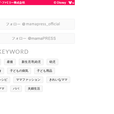
産後
新生児/乳幼児
幼児
食
子どもの病気
子ども用品
レシピ
ママファッション
きれいなママ
ママ
パパ
夫婦生活