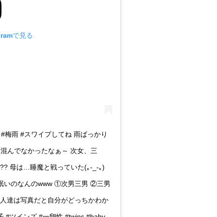
gramで見る
館 #梅雨 #スワイプしてね 雨ばっかり
意外と混んでなかったなぁ～ 次女、三
 母は…睡魔と戦っていた(｡-_-｡)
いのなんのwww ①次男三男 ②三男
 本人達は写真だと自分がどっちかわか
 #ツインズ #一卵性 #twins #baby