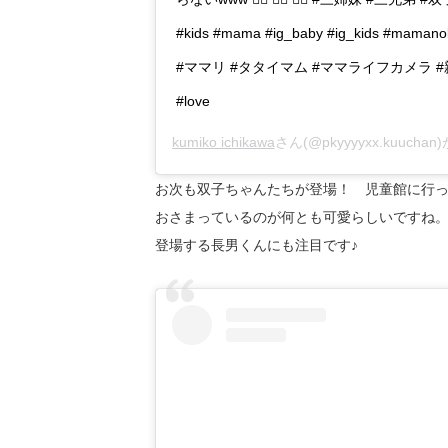
#kids #mama #ig_baby #ig_kids #
#ママリ #タタイマム #ママライフカメラ 
#love
kumiko ichikawa
さん(@pkyyyyxx.kuuch
お次も双子ちゃんたちが登場！ 児童館に行
おさまっているのが何とも可愛らしいですね。
登場する長男くんにも注目です♪