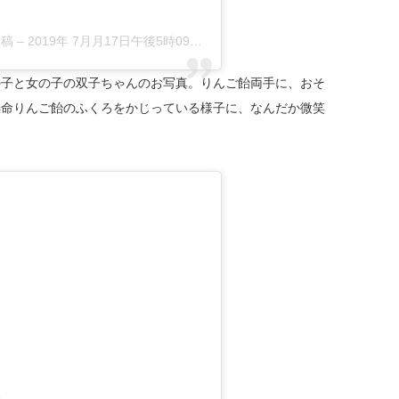
稿 –
2019年 7月月17日午後5時09分PDT
の子と女の子の双子ちゃんのお写真。りんご飴両手に、おそ
懸命りんご飴のふくろをかじっている様子に、なんだか微笑