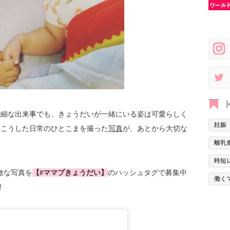
些細な出来事でも、きょうだいが一緒にいる姿は可愛らしく
妊娠
もこうした日常のひとこまを撮った
写真
が、あとから大切な
離乳
時短
素敵な写真を
【#ママプきょうだい】
のハッシュタグで募集中
働く
！