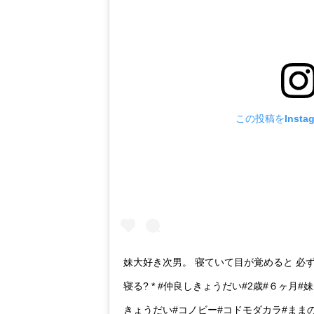
この投稿をInsta
妹大好き次男。 寝ていて目が覚めると 必
寝る? * #仲良しきょうだい#2歳#６ヶ月
きょうだい#コノビー#コドモダカラ#ままのて